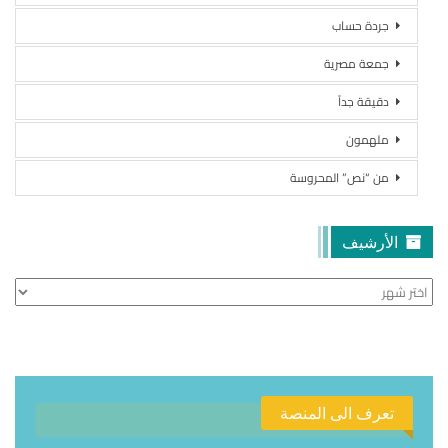
جردة حساب
جمعة مصرية
دقيقة جداً
ملهمون
من “نص” المحروسة
الأرشيف
الأرشيف
تعرف الى المنصة