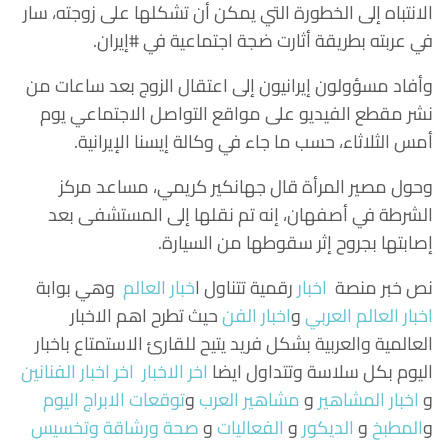
الانتباه إلى الخطورة التي يمكن أن تشكلها على زوجته، سار
في عربته بطريقة أثارت ضجة اجتماعية في #إيران.
وأفاد مسؤولون إيرانيون إلى اعتقال الزوج بعد ساعات من
نشر مقطع الفيديو على مواقع التواصل الاجتماعي يوم
أمس الثلاثاء، حسب ما جاء في وكالة إيسنا الإيرانية.
وحول مصير المرأة قال جهانكير كريمي، مساعد مركز
الشرطة في أصفهان، إنه تم نقلها إلى المستشفى بعد
إصابتها بجروح إثر سقوطها من السيارة.
نص خبر منصة
اخبار
رقمية تتناول
ا
خبار العالم
وهي بوابة
اخبار العالم العربي
و
اخبار الفن
حيث تطرح اهم الاخبار
العالمية والعربية بشكل فريد يتيح للقارئ الاستمتاع باخبار
اليوم بكل سلاسة وتتداول ايضا
اخر الاخبار
اخر اخبار الفنانين
و
اخبار المشاهير
و
مشاهير العرب
و
توقعات الابراج اليوم
و
المطبخ
و
الديكور
و
الفعاليات
و
صحة ورشاقة وتخسيس