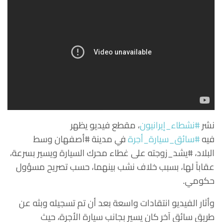
نشر
#نشطاء_إيرانيون
، مقطع فيديو يظهر
فيه
#سائق_سيارة_أجرة
في مدينة #أصفهان وسط
البلاد، #يشد_زوجته على غطاء محرك السيارة ويسير بسرعة،
عقاباً لها، بسبب خلاف نشب بينهما، حسب تصريح مسؤول
حكومي.
وأثار الفيديو انتقادات واسعة بعد أن تم تسجيله وبثه عن
طريق سائق آخر كان يسير بجانب سيارة الأجرة، حيث