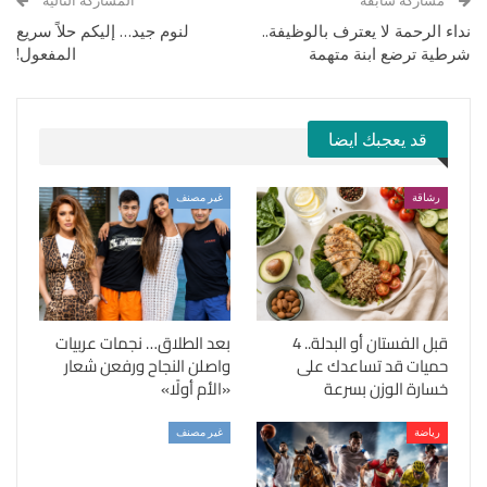
مشاركة سابقة
المشاركة التالية
نداء الرحمة لا يعترف بالوظيفة..
لنوم جيد… إليكم حلاً سريع
شرطية ترضع ابنة متهمة
المفعول!
قد يعجبك ايضا
رشاقة
غير مصنف
قبل الفستان أو البدلة.. 4
بعد الطلاق… نجمات عربيات
حميات قد تساعدك على
واصلن النجاح ورفعن شعار
خسارة الوزن بسرعة
«الأم أولًا»
رياضة
غير مصنف