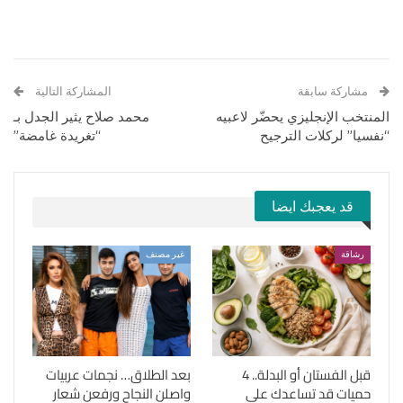
مشاركة سابقة
المشاركة التالية
المنتخب الإنجليزي يحضّر لاعبيه
محمد صلاح يثير الجدل بـ
“نفسيا” لركلات الترجيح
“تغريدة غامضة”
قد يعجبك ايضا
رشاقة
غير مصنف
قبل الفستان أو البدلة.. 4
بعد الطلاق… نجمات عربيات
حميات قد تساعدك على
واصلن النجاح ورفعن شعار