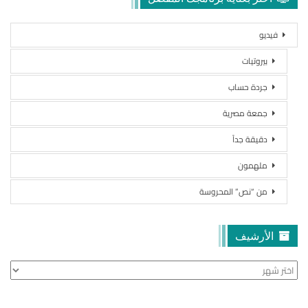
فيديو
بيروتيات
جردة حساب
جمعة مصرية
دقيقة جداً
ملهمون
من “نص” المحروسة
الأرشيف
الأرشيف