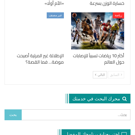
خسارة الوزن بسرعة
«الأم أولًا»
رياضة
غير مصنف
أكثر 10 رياضات تسبباً للإصابات
الإطلالة غير المرتبة أصبحت
حول العالم
موضة… فما القصة؟
السابق
التالي
محرك البحث في خدمتك
اختر بعناية برنامجك المفضل