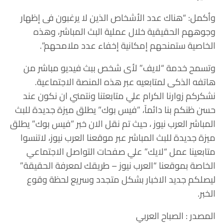
وأكمل: “هناك عدد الأشخاص الذين لا يرغبون فى إظهار
وجوههم الحقيقية خلال عملية البث المباشر، وهذه
الخاصية ستمنحهم إمكانية إخفاء عدد ملامحهم”.
وتسمح خدمة “لايف” لأى شخص ببث فيديو مباشر من
هاتفه الذكى لمتابعيه عبر هذه المنصة الاجتماعية.
نشكركم زوارنا الكرام علي متابعتنا ونتمني ان نكون عند
حسن ظنكم بنا دائمآ، ”فيس بوك” يطلق ميزة جديدة للبث
المباشر العرب نيوز ، حيث تم نقل الان خبر ”فيس بوك” يطلق
ميزة جديدة للبث المباشر عبر موقعنا العرب نيوز، لاتنسوا
متابعينا عمل “لايك” علي صفحات التواصل الاجتماعي
الخاصة بموقعنا “العرب نيوز – طريقك لمعرفة الحقيقة”
ليصلكم جديد الاخبار بشكل متجدد وسريع لحظة وقوع
الخبر.
المصدر :
الصباح العربي