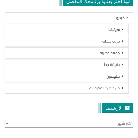
اختر بعناية برنامجك المفضل
فيديو
بيروتيات
جردة حساب
جمعة مصرية
دقيقة جداً
ملهمون
من “نص” المحروسة
الأرشيف
الأرشيف