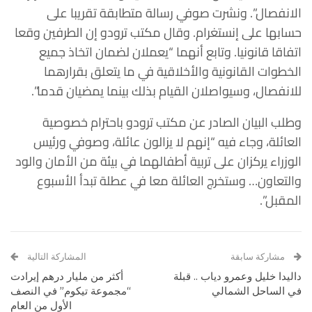
الانفصال”. ونشرت صوفي رسالة متطابقة تقريبا على
حسابها على إنستغرام. وقال مكتب ترودو إن الطرفين وقعا
اتفاقا قانونيا. وتابع أنهما “يعملان لضمان اتخاذ جميع
الخطوات القانونية والأخلاقية في ما يتعلق بقرارهما
للانفصال، وسيواصلان القيام بذلك بينما يمضيان قدما”.
وطلب البيان الصادر عن مكتب ترودو باحترام خصوصية
العائلة، وجاء فيه “إنهم لا يزالون عائلة، وصوفي ورئيس
الوزراء يركزان على تربية أطفالهما في بيئة من الأمان والود
والتعاون… وستخرج العائلة معا في عطلة تبدأ الأسبوع
المقبل”.
مشاركة سابقة
المشاركة التالية
داليدا خليل وعمرو دياب .. قبلة
أكثر من مليار درهم إيرادت
في الساحل الشمالي
“مجموعة تيكوم” في النصف
الأول من العام