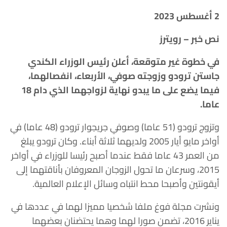
2 أغسطس 2023
نص خبر – رويترز
في خطوة غير متوقعة، أعلن رئيس الوزراء الكندي
جاستن ترودو وزوجته صوفي، الأربعاء، انفصالهما،
فيما يضع على ما يبدو نهاية لزواجهما الذي دام 18
عاما.
وتزوج ترودو (51 عاما) وصوفي جريجوار ترودو (48 عاما) في
أواخر مايو أيار 2005 ولديهما ثلاثة أبناء. وكان ترودو يبلغ
من العمر 43 عاما فقط عندما أصبح رئيسا للوزراء في أواخر
2015، وسرعان ما تحول الزوجان المعروفان بأناقتهما إلى
أيقونتين وأصبحا محط انتباه وسائل الإعلام العالمية.
ونشرت مجلة فوغ ملفا شخصيا مميزا لهما في عددها في
يناير 2016، تضمن صورا لهما وهما يحتضنان‭‭ ‬‬بعضهما