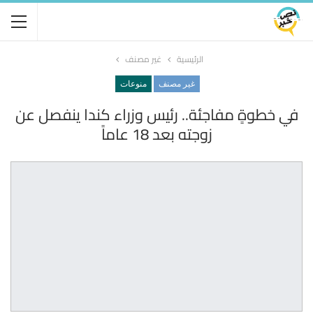
الرئيسية
غير مصنف
غير مصنف
منوعات
في خطوةٍ مفاجئة.. رئيس وزراء كندا ينفصل عن
زوجته بعد 18 عاماً