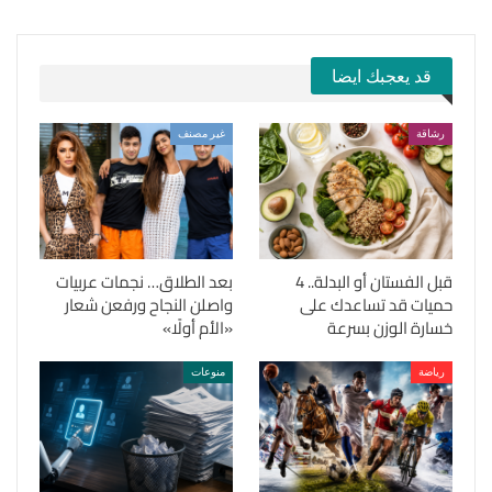
قد يعجبك ايضا
رشاقة
غير مصنف
قبل الفستان أو البدلة.. 4
بعد الطلاق… نجمات عربيات
حميات قد تساعدك على
واصلن النجاح ورفعن شعار
خسارة الوزن بسرعة
«الأم أولًا»
رياضة
منوعات