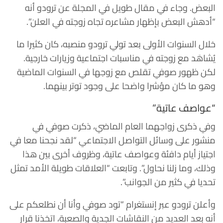
البعض. وجاء في مقال طويل في المجلة عن ترودو أنه
“أدهش البعض بإظهار مشاعره تجاه زوجته في العلن”.
خلال السنوات الأولى بعد تولي ترودو منصبه، كان كثيرا ما
يُشاهَد مع زوجته في مناسبات اجتماعية وزيارات خارجية.
لكن ظهور صوفي تقلص مع زوجها في السنوات الماضية
وهو ما كان مؤشرا واضحا على وجود توتر بينهما.
“عواصف عاتية”
وفي ذكرى زواجهما العام الماضي، ذكرت صوفي في
منشور على وسائل التواصل الاجتماعي “لقد نجحنا معا في
اجتياز أيام دافئة وعواصف عاتية، وظروف أخرى بين هذا
وذلك، وما زلنا نحاول”. وتابعت “العلاقات طويلة الأمد تمثل
تحديا في كثير من الجوانب”.
وأعلن ترودو عبر إنستغرام “تود صوفي وأنا أن نطلعكم على
أنه بعد العديد من النقاشات الجدية والصعبة، اتخذنا قرار