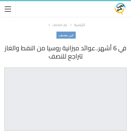
الرئيسية
غير مصنف
غير مصنف
في 6 أشهر..عوائد ميزانية روسيا من النفط والغاز
تتراجع للنصف