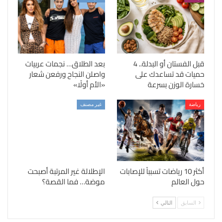
قبل الفستان أو البدلة.. 4
بعد الطلاق… نجمات عربيات
حميات قد تساعدك على
واصلن النجاح ورفعن شعار
خسارة الوزن بسرعة
«الأم أولًا»
رياضة
غير مصنف
أكثر 10 رياضات تسبباً للإصابات
الإطلالة غير المرتبة أصبحت
حول العالم
موضة… فما القصة؟
السابق
التالي