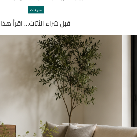
منوعات
قبل شراء الأثاث… اقرأ هذا