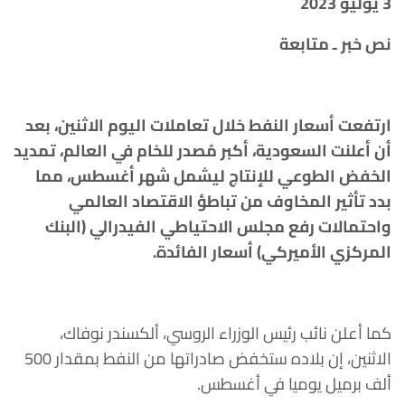
3 يوليو 2023
نص خبر ـ متابعة
ارتفعت أسعار النفط خلال تعاملات اليوم الاثنين، بعد
أن أعلنت السعودية، أكبر مُصدر للخام في العالم، تمديد
الخفض الطوعي للإنتاج ليشمل شهر أغسطس، مما
بدد تأثير المخاوف من تباطؤ الاقتصاد العالمي
واحتمالات رفع مجلس الاحتياطي الفيدرالي (البنك
المركزي الأميركي) أسعار الفائدة
.
كما أعلن نائب رئيس الوزراء الروسي، ألكسندر نوفاك،
الاثنين، إن بلاده ستخفض صادراتها من النفط بمقدار 500
ألف برميل يوميا في أغسطس.