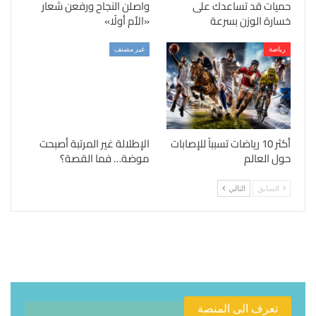
حميات قد تساعدك على
واصلن النجاح ورفعن شعار
خسارة الوزن بسرعة
«الأم أولًا»
رياضة
غير مصنف
أكثر 10 رياضات تسبباً للإصابات
الإطلالة غير المرتبة أصبحت
حول العالم
موضة… فما القصة؟
السابق
التالي
تعرف الى المنصة