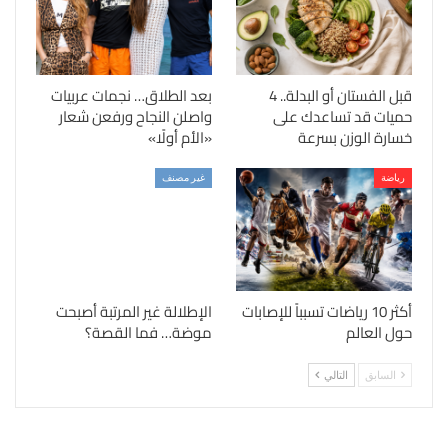
قبل الفستان أو البدلة.. 4
بعد الطلاق… نجمات عربيات
حميات قد تساعدك على
واصلن النجاح ورفعن شعار
خسارة الوزن بسرعة
«الأم أولًا»
رياضة
غير مصنف
أكثر 10 رياضات تسبباً للإصابات
الإطلالة غير المرتبة أصبحت
حول العالم
موضة… فما القصة؟
السابق
التالي