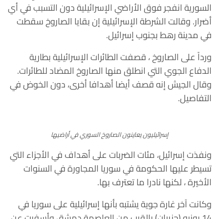
السورية انفجر فوق الأراضي الإسرائيلية دون التسبب في أي
أضرار. وقالت الشرطة الإسرائيلية إن بقايا الصاروخ سقطت
في مدينة رهط بجنوب إسرائيل.
ورداً على الصاروخ ، قصفت الطائرات الإسرائيلية بطارية
الدفاع الجوي التي انطلق منها الصاروخ المضاد للطائرات.
وقال الجيش إنه قصف أيضا أهدافا أخرى، دون الخوض في
التفاصيل.
إسرائيليون يعاينون الصاروخ السوري في أراضيها
ونفذت إسرائيل، مئات الضربات على أهداف في الأجزاء التي
تسيطر عليها الحكومة في سوريا المجاورة في السنوات
الأخيرة ، لكنها نادرا ما تعترف بها.
وكانت آخر غارة جوية يشتبه بأنها إسرائيلية على سوريا في
14 يونيو (حزيران) بالقرب من العاصمة دمشق وأسفرت عن