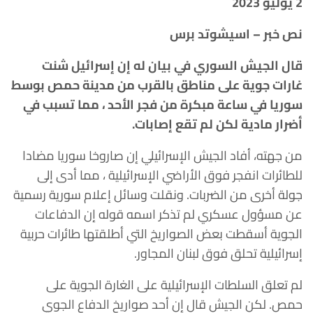
2 يوليو 2023
نص خبر – اسيشوتد برس
قال الجيش السوري في بيان له إن إسرائيل شنت
غارات جوية على مناطق بالقرب من مدينة حمص بوسط
سوريا في ساعة مبكرة من فجر الأحد ، مما تسبب في
أضرار مادية لكن لم تقع إصابات.
من جهته، أفاد الجيش الإسرائيلي إن صاروخا سوريا مضادا
للطائرات انفجر فوق الأراضي الإسرائيلية ، مما أدى إلى
جولة أخرى من الضربات. ونقلت وسائل إعلام سورية رسمية
عن مسؤول عسكري لم تذكر اسمه قوله إن الدفاعات
الجوية أسقطت بعض الصواريخ التي أطلقتها طائرات حربية
إسرائيلية تحلق فوق لبنان المجاور.
لم تعلق السلطات الإسرائيلية على الغارة الجوية على
حمص. لكن الجيش قال إن أحد صواريخ الدفاع الجوي