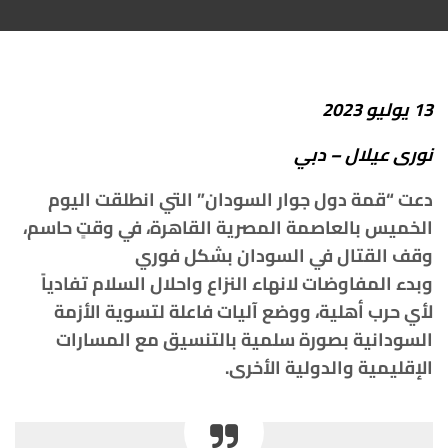
13
يوليو
2023
نورى
عيلال
–
دبي
دعت
“
قمة
دول
جوار
السودان
”
التي
انطلقت
اليوم
الخميس
بالعاصمة
المصرية
القاهرة،
في
وقتٍ
حاسم،
وقف
القتال
في
السودان
بشكل
فوري
وبدء
المفاوضات
لانهاء
النزاع
واحلال
السلام
تفادياً
لأي
حرب
أهلية،
ووضع
آليات
فاعلة
لتسوية
الأزمة
السودانية
بصورة
سلمية
بالتنسيق
مع
المسارات
الإقليمية والدولية
الأخرى
.