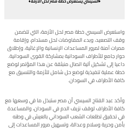
♦السيسي
يستعرض
خطة
مصر
لحل
الأزمة♦
واستعرض
السيسي
خطة
مصر
لحل
الأزمة،
التي
تتضمن
وقف
التصعيد،
وبدء
المفاوضات
لحل
مستدام،
وإقامة
ممرات
آمنة
لمرور
المساعدات
الإنسانية والإغاثية
،
وإطلاق
حوار
جامع
للأطراف
السودانية
بمشاركة
القوى
السودانية
.
داعيا
إلى
تشكيل
آلية
اتصال
منبثقة
عن
هذا
المؤتمر
لوضع
خطة
عملية
تنفيذية لوضع
حل
شامل
للأزمة
والتنسيق
مع
كافة
الأطراف
في
السودان
.
وأكد
عبد
الفتاح
السيسي
أن
مصر
ستبذل
ما
في
وسعها
مع
كافة
الأطراف
لوقف
نزيف
الدم
في
السودان،
والمساعدة
في
تحقيق
تطلعات
الشعب
السوداني بالعيش
في
وطنه
بأمن
وحرية
وسلام
وعدالة،
وتسهيل
مرور
المساعدات
إلى