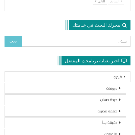
السابق
التالي
محرك البحث في خدمتك
اختر بعناية برنامجك المفضل
فيديو
بيروتيات
جردة حساب
جمعة مصرية
دقيقة جداً
ملهمون