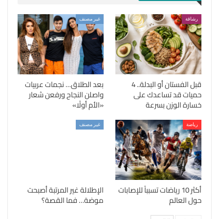
رشاقة
غير مصنف
قبل الفستان أو البدلة.. 4
بعد الطلاق… نجمات عربيات
حميات قد تساعدك على
واصلن النجاح ورفعن شعار
خسارة الوزن بسرعة
«الأم أولًا»
رياضة
غير مصنف
أكثر 10 رياضات تسبباً للإصابات
الإطلالة غير المرتبة أصبحت
حول العالم
موضة… فما القصة؟