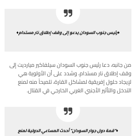
♦رئيس
جنوب
السودان
يدعو
إلى
وقف
إطلاق
نار
مستدام♦
من
جانبه،
دعا
رئيس
جنوب
السودان
سيلفاكير
ميارديت
إلى
وقف
إطلاق
نار
مستدام،
وشدد
على
أن
الأولوية
هي
لإيجاد
حلول
إفريقية
لمشاكل
القارة،
تلميحاً منه
لمنع
التدخل
والتأثير
الأجنبي
الغربي
الخارجي
في
القتال
.
♦”
قمة
دول
جوار
السودان
”
أحدث
المساعي
الدولية
لمنع