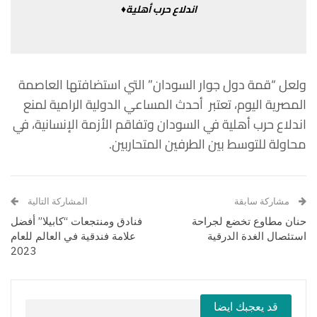
اندلاع
حرب
أهلية♦
ولعل
“
قمة
دول
جوار
السودان
”
التي
استضافتها
العاصمة
المصرية
اليوم،
تعتبر
أحدث
المساعي
الدولية
الرامية
لمنع
اندلاع
حرب
أهلية
في
السودان
وتفاقم الأزمة
الإنسانية،
في
محاولة
للتوسط
بين
الطرفين
المتحاربين
.
مشاركة سابقة
المشاركة التالية
حنان مطاوع تخضع لجراحة
فنادق ومنتجعات “كابيلا” أفضل
استئصال الغدة الدرقية
علامة فندقية في العالم للعام
2023
قد يعجبك ايضا