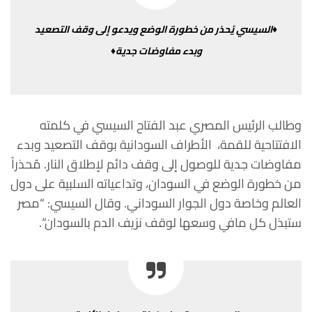
♦السيسي
يُحذر
من
خطورة
الوضع
ويدعو
إلى
وقف
التصعيد
وبدء
مفاوضات
جدية♦
وطالب
الرئيس
المصري
عبد
الفتاح
السيسي
في
كلمته
الافتتاحية
للقمة،
الأطراف
السودانية
بوقف
التصعيد
وبدء
مفاوضات
جدية
للوصول
إلى
وقف
دائم لإطلاق
النار
.
مُحذراً
من
خطورة
الوضع
في
السودان،
وتداعياته
السلبية
على
دول
العالم
وخاصة
دول
الجوار
السوداني
.
وقال
السيسي
: “
مصر
ستبذل
كل
ما
في
وسعها
لوقف
نزيف
الدم
بالسودان
“.