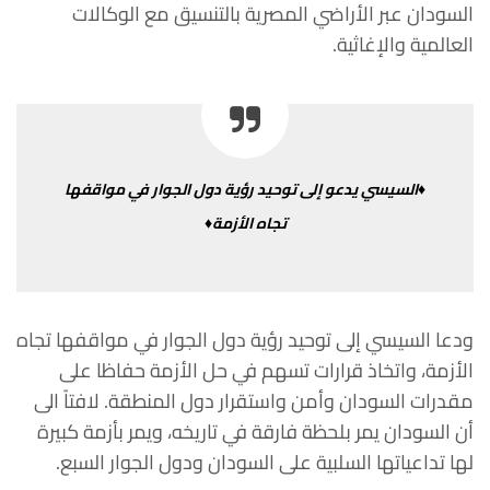
السودان
عبر
الأراضي
المصرية
بالتنسيق
مع
الوكالات
العالمية
والإغاثية
.
♦السيسي
يدعو
إلى
توحيد
رؤية
دول
الجوار
في
مواقفها
تجاه
الأزمة♦
ودعا
السيسي
إلى
توحيد
رؤية
دول
الجوار
في
مواقفها
تجاه
الأزمة،
واتخاذ
قرارات
تسهم
في
حل
الأزمة
حفاظا
على
مقدرات
السودان
وأمن
واستقرار
دول المنطقة
.
لافتاً
الى
أن
السودان
يمر
بلحظة
فارقة
في
تاريخه،
ويمر
بأزمة
كبيرة
لها
تداعياتها
السلبية
على
السودان
ودول
الجوار
السبع
.