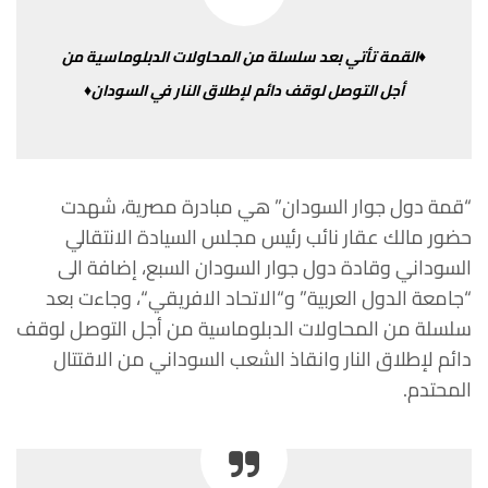
♦القمة
تأتي
بعد
سلسلة
من
المحاولات
الدبلوماسية
من
أجل
التوصل
لوقف
دائم
لإطلاق
النار في السودان♦
“
قمة
دول
جوار
السودان
”
هي
مبادرة
مصرية،
شهدت
حضور
مالك
عقار
نائب
رئيس
مجلس
السيادة
الانتقالي
السوداني
وقادة
دول
جوار
السودان
السبع، إضافة
الى
“
جامعة
الدول
العربية
”
و
“
الاتحاد
الافريقي
“
،
وجاءت
بعد
سلسلة
من
المحاولات
الدبلوماسية
من
أجل
التوصل
لوقف
دائم
لإطلاق
النار
وانقاذ الشعب
السوداني
من
الاقتتال
المحتدم
.