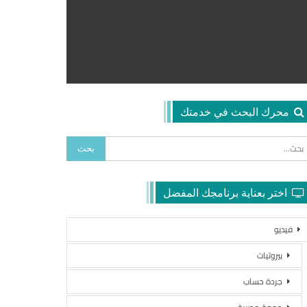
محرك البحث في خدمتك
اختر بعناية برنامجك المفضل
فيديو
بيروتيات
جردة حساب