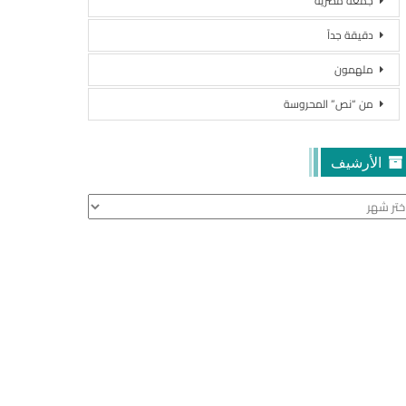
جمعة مصرية
دقيقة جداً
ملهمون
من “نص” المحروسة
الأرشيف
أرشيف