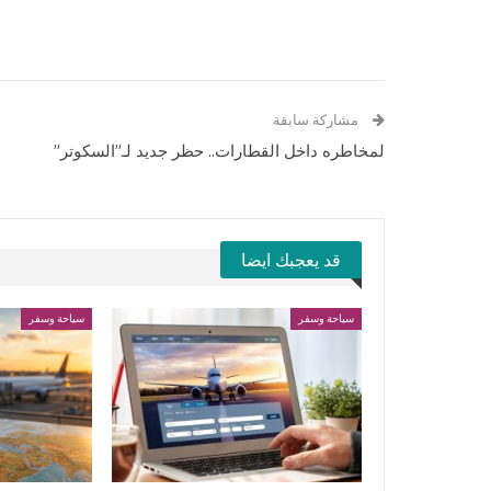
مشاركة سابقة
لمخاطره داخل القطارات.. حظر جديد لـ”السكوتر”
قد يعجبك ايضا
سياحة وسفر
سياحة وسفر