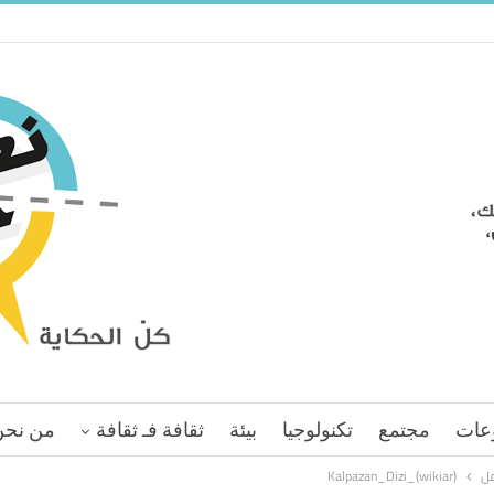
عات
مجتمع
تكنولوجيا
بيئة
ثقافة فـ ثقافة
من نحن
مل
Kalpazan_Dizi_(wikiar)