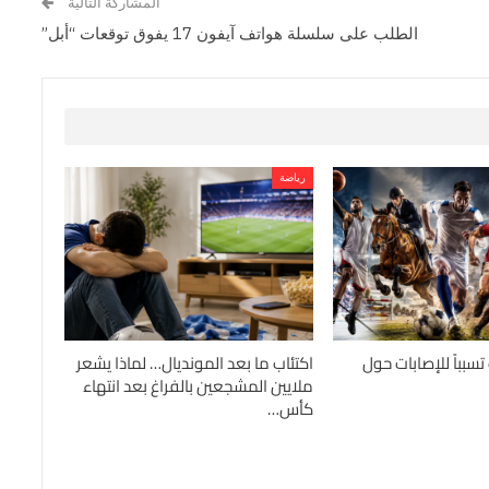
المشاركة التالية
الطلب على سلسلة هواتف آيفون 17 يفوق توقعات “أبل”
رياضة
اضات تسبباً للإصابات حول
اكتئاب ما بعد المونديال… لماذا يشعر
ملايين المشجعين بالفراغ بعد انتهاء
كأس…