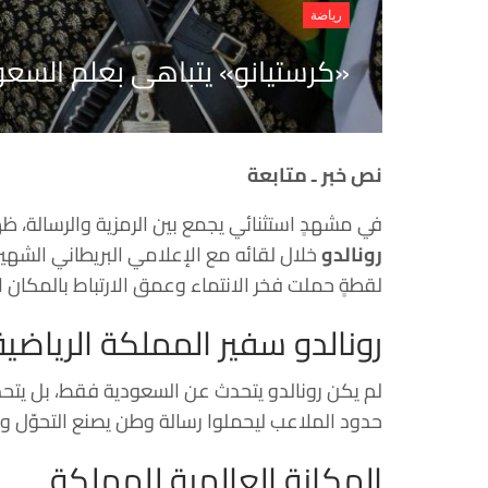
رياضة
«كرستيانو» يتباهى بعلم السعود
نص خبر ـ متابعة
في مشهدٍ استثنائي يجمع بين الرمزية والرسالة، ظ
رونالدو
خلال لقائه مع الإعلامي البريطاني الشهي
لقطةٍ حملت فخر الانتماء وعمق الارتباط بالمكان 
رونالدو سفير المملكة الرياضية
لم يكن رونالدو يتحدث عن السعودية فقط، بل يتحد
حدود الملاعب ليحملوا رسالة وطن يصنع التحوّل ويبن
المكانة العالمية للمملكة