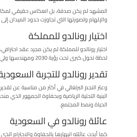
المشهد لم يكن صدفة، بل انعكاس حقيقي لمكانة ال
والإلهام ولصورتها التي تجاوزت حدود الميدان إلى 
اختيار رونالدو للمملكة
اختيار رونالدو للمملكة لم يكن مجرد عقد احتراف
لحظة تحول كبرى تحت رؤية 2030 ومهندسها ولي العهد الأمير محمد بن سلمان.
تقدير رونالدو للتجربة السعودية
وعبّر النجم البرتغالي في أكثر من مناسبة عن تقدي
البنية التحتية الرياضية وبحفاوة الجمهور الذي م
الحياة ونمط المجتمع.
عائلة رونالدو في السعودية
كما أبدت عائلته انبهارها بالحفاوة والاحترام الذ