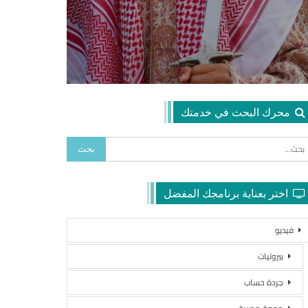
محرك البحث في خدمتك
اختر بعناية برنامجك المفضل
فيديو
بيروتيات
جردة حساب