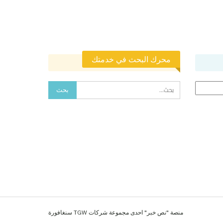
محرك البحث في خدمتك
منصة "نص خبر" احدى مجموعة شركات TGW سنغافورة