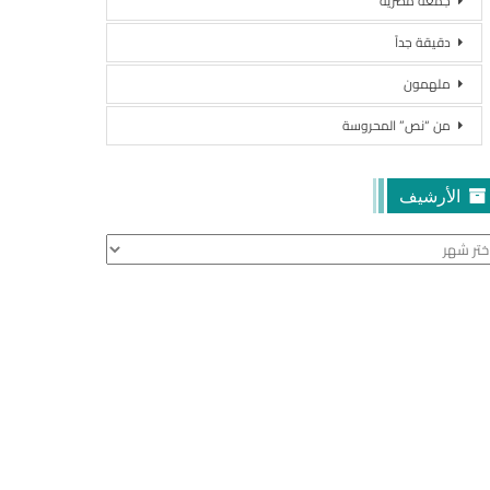
جمعة مصرية
دقيقة جداً
ملهمون
من “نص” المحروسة
الأرشيف
أرشيف