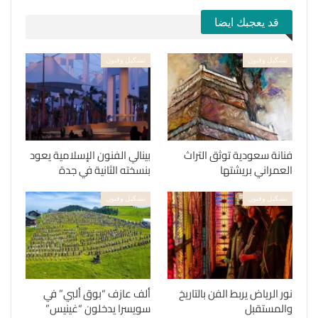
قد يعجبك ايضا
تشكيل وفنون
تشكيل وفنون
فنانة سعودية توثق التراث
بينالي الفنون الإسلامية يعود
العمراني بريشتها
بنسخته الثانية في جدة
تشكيل وفنون
تشكيل وفنون
نور الرياض يربط الفن بالتاريخ
ألف عازف “بوق ألبي” في
والمستقبل
سويسرا يدخلون “غينيس”