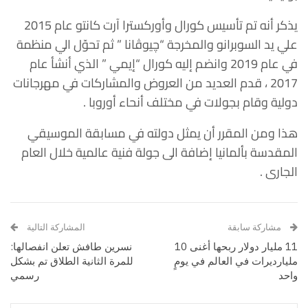
يذكر أنه تم تأسيس كورال وأوركسترا آرت كانتو عام 2015
علي يد السوبرانو والمخرجة “چيوڤانا ” ثم تحوّل الي منظمة
في عام 2019 وانضم إليه كورال “إيمي ” الذي أنشأ عام
2017 ، قدم العديد من العروض والمشاركات في مهرجانات
دولية وقام بجولات في مختلف أنحاء أوروبا .
هذا ومن المقرر أن يمثل دولته في مسابقة الموسيقي
المقدسة بألمانيا إضافة الى جولة فنية عالمية خلال العام
الجارى .
مشاركة سابقة
المشاركة التالية
11 مليار دولار ربحها أغنى 10
نسرين طافش تعلن انفصالها:
مليارديرات في العالم في يومٍ
للمرة الثانية الطلاق تم بشكل
واحد
رسمي