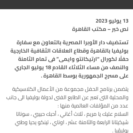
13 يوليو 2023
نص خبر – مكتب القاهرة
تستضيف دار الأوبرا المصرية بالتعاون مع سفارة
بوليفيا بالقاهرة وقطاع العلاقات الثقافية الخارجية
حفلًا لكورال “ارتيكانتو وايمى” فى تمام الثامنة
والنصف من مساء الثلاثاء القادم 18 يوليو الجاري
على مسرح الجمهورية بوسط القاهرة .
يتضمن برنامج الحفل مجموعة من الأعمال الكلاسيكية
والمحلية التى تعبر عن الطابع الفنى لدولة بوليفيا الى جانب
عدد من المؤلفات العالمية منها :
السلام عليك يا مريم ، ثلاث أغاني ، أحبك حبيبي ، سوناتا
شيكيتانا الرابعة والثامنة عشر ، اوناي ، تينكو يحيا وطني
بوليڤيا .