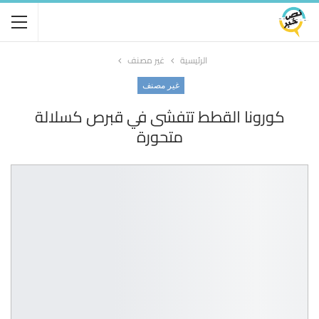
الرئيسية
غير مصنف
غير مصنف
كورونا القطط تتفشى في قبرص كسلالة
متحورة