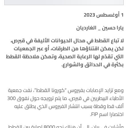
1 أوغسطس 2023
يارا حسين _ الغارديان
لا تباع القطط في محال الحيوانات الأليفة في قبرص،
لكن يمكن اقتناؤها من الطرقات، أو عبر الجمعيات
التي تقدّم لها الرعاية الصحية، وتمكن ملاحظة القطط
بكثرة في الحدائق والشوارع.
ومع تزايد الإصابات بفيروس “كورونا القطط”، نفت جمعية
الأطباء البيطريين في قبرص، ما يتم ترويجه حول نفوق 300
ألف قط وقطة بسبب انتشار الفيروس الذي يطلق عليه
اختصارا اسم FIP.
وأشارت في بيان، إلى أن هناك نحو 8000 إصابة بين القطط