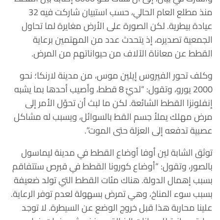
منذ مطلع العام الحالي، حسب استبيان شاركت فيه 32
عيادة بيطرية. لكن الصورة على الأرض مغايرة لما تحاول
الجمعية تصديره، إذ يتحدث عدد من المهتمين برعاية
القطط عن معاناة الآلاف من حيواناتهم من المرض.
وكلف تحور الفيروس إيلين موس، من مدينة لارنكا؛ نحو
2000 يورو، وتقول: “لديَّ 8 قطط، وأصيب أحدها بما يشبه
إنفلونزا القطط الشائعة. لكن ما لبث أن تحوّل الأمر إلى
مرض مهلك يملأ جسم القط بالسوائل، ويسبب له مشاكل
عصبية تدفعه إلى العزلة حتى الموت”.
توثق الشابة لين أوفا أوضاع القطط في مدينة ليماسول
بالصور، وتقول: “أوضاع كورونا القطط في قبرص ستتفاقم
بسبب إهمال الدولة. هناك مئات القطط التي تولد ضعيفة
بسبب سوء المناخ، وهي تمرض بسهولة لعدم توفر الرعاية.
علينا محاربة هذا قبل خروج الوضع عن السيطرة. لا توجد