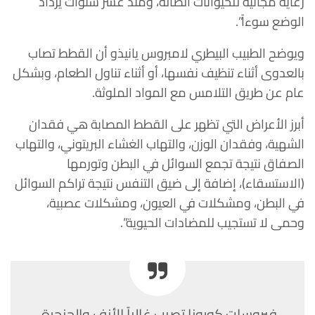
رعاية مجانية للحيوانات الضالة، ومنذ عشر سنوات يزداد
الوضع سوءاً”.
ويوضح الطبيب البيطري لامبروس يانيذو أن القطط تصاب
بالعدوى أثناء تنظيف نفسها، أو أثناء تناول الطعام، وبشكل
عام عن طريق التلامس مع المواد الملوثة.
أبرز الأعراض التي تظهر على القطط المصابة هي فقدان
الشهية، وفقدان الوزن، والتهاب الغشاء البريتوني، والتهاب
الصفاق نتيجة تجمع السوائل في البطن وتورمها
(الاستسقاء)، إضافة إلى ضيق التنفس نتيجة تراكم السوائل
في البطن، ومشكلات في العيون، ومشكلات عصبية،
وحمى لا تستجيب للمضادات الحيوية”.
فيروسات كورونا تصيب غالباً الأنف والحنجرة،