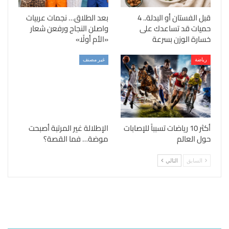
قبل الفستان أو البدلة.. 4
بعد الطلاق… نجمات عربيات
حميات قد تساعدك على
واصلن النجاح ورفعن شعار
خسارة الوزن بسرعة
«الأم أولًا»
رياضة
غير مصنف
أكثر 10 رياضات تسبباً للإصابات
الإطلالة غير المرتبة أصبحت
حول العالم
موضة… فما القصة؟
السابق
التالي