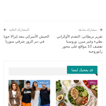
مشاركة سابقة
المشاركة التالية
تقرير بريطاني: التقدم الأوكراني
الجيش الأميركي ينفذ إنزالا جويا
بطيء وغير مبرر، وروسيا
في دير الزور شرقي سوريا
تقصف 10 مواقع على محور
زابوروجيه
قد يعجبك ايضا
رشاقة
غير مصنف