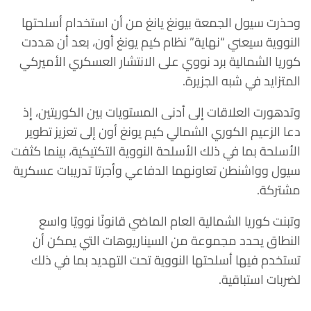
وحذرت سيول الجمعة بيونغ يانغ من أن استخدام أسلحتها
النووية سيعني “نهاية” نظام كيم يونغ أون، بعد أن هددت
كوريا الشمالية برد نووي على الانتشار العسكري الأميركي
المتزايد في شبه الجزيرة.
وتدهورت العلاقات إلى أدنى المستويات بين الكوريتين، إذ
دعا الزعيم الكوري الشمالي كيم يونغ أون إلى تعزيز تطوير
الأسلحة بما في ذلك الأسلحة النووية التكتيكية، بينما كثفت
سيول وواشنطن تعاونهما الدفاعي وأجرتا تدريبات عسكرية
مشتركة.
وتبنت كوريا الشمالية العام الماضي قانونًا نوويًا واسع
النطاق يحدد مجموعة من السيناريوهات التي يمكن أن
تستخدم فيها أسلحتها النووية تحت التهديد بما في ذلك
لضربات استباقية.