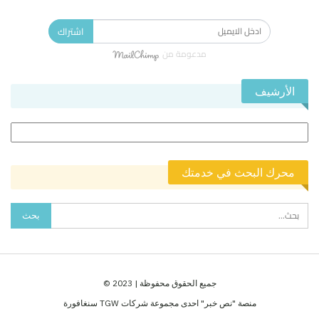
الاشتراك في النشرة الإخبارية ليصلك كل جديد.
اشتراك
مدعومة من
الأرشيف
الأرشيف
محرك البحث في خدمتك
جميع الحقوق محفوظة | 2023 ©
منصة "نص خبر" احدى مجموعة شركات TGW سنغافورة