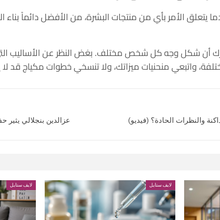
دما يتعلق الأمر بأي من منتجات البشرة، من الأفضل دائماً بناء ا
 أن شكل وجه كل شخص مختلف. بغض النظر عن الأساليب التي تس
تلفة، واتبعي منحنيات ميزاتك، ولا تنسخي خطوات مكياج قد لا ي
اكنة والنظرات الحادة؟ (فيديو)
عزالدين بنجلالي يثير حف
لايف ستايل
لايف ستايل