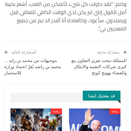
وختم: “لقد حاولت كل شيء لأتمكن من اللعب، أشعر بخيبة
أمل لأقول إنني لم يكن لدي الوقت الكافي للتعافي قبل
ويمبلدون. سأعود، وكالعادة أنا أقدر الدعم من جميع
المعجبين بي”.
مشاركة سابقة
المشاركة التالية
المملكة تبحث تعزيز التعاون مع
بتوجيهات من محمد بن زايد …
كبرى شركات التقنية والابتكار
محمد بن راشد يُقرّ اعتماد وزارة
والفضاء بهونج كونج
للاستثمار
قد يعجبك ايضا
رياضة
رياضة