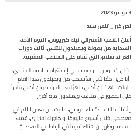
3 يوليو 2023
نص خبر _ تنس هيد
أعلن اللاعب الأسترالي نيك كيريوس، اليوم الأحد،
انسحابه من بطولة ويمبلدون للتنس، ثالث دورات
الغراند سلام، التي تقام على الملاعب العشبية.
وقال كيريوس عبر حسابه في إنستغرام بخاصية الستوري:
“أنا حزين حقًا لأني سأنسحب من ويمبلدون هذا العام.
حاولت جاهدًا أن أكون جاهزًا بعد الجراحة وأن أكون قادراً
على الحضور في ملاعب ويمبلدون مرة أخرى”.
وأضاف اللاعب: “أثناء عودتي، عانيت من بعض الألم في
معصمي خلال أسبوع مايوركا، و كإجراء احترازي، قمت
بفحصه وظهر أن هناك تمزقا في الرباط في المعصم”.