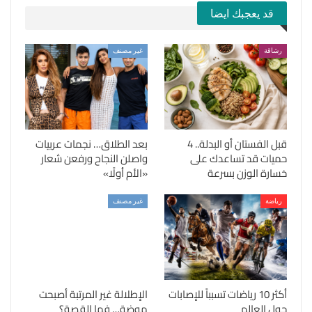
قد يعجبك ايضا
رشاقة
غير مصنف
قبل الفستان أو البدلة.. 4
بعد الطلاق… نجمات عربيات
حميات قد تساعدك على
واصلن النجاح ورفعن شعار
خسارة الوزن بسرعة
«الأم أولًا»
رياضة
غير مصنف
أكثر 10 رياضات تسبباً للإصابات
الإطلالة غير المرتبة أصبحت
حول العالم
موضة… فما القصة؟