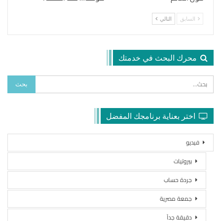
السابق
التالي
محرك البحث في خدمتك
اختر بعناية برنامجك المفضل
فيديو
بيروتيات
جردة حساب
جمعة مصرية
دقيقة جداً