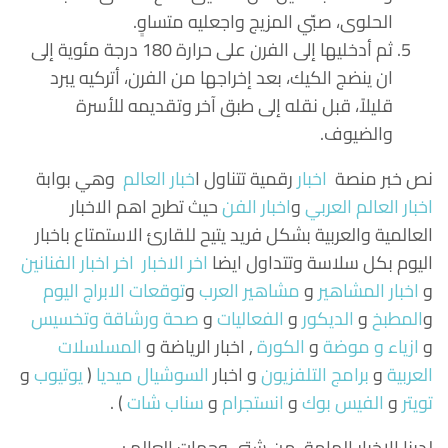
الحلوى، صبّي المزيج واجعليه متساوٍ.
ثم أدخليها إلى الفرن على حرارة 180 درجة مئوية إلى
ان ينضج الكيك، بعد إخراجها من الفرن، أتركيه يبرد
قليلاً، قبل نقله إلى طبق آخر وتقديمه للأسرة
والضيوف.
نص خبر منصة
اخبار
رقمية تتناول
ا
خبار العالم
وهي بوابة
اخبار العالم العربي
و
اخبار الفن
حيث تطرح اهم الاخبار
العالمية والعربية بشكل فريد يتيح للقارئ الاستمتاع باخبار
اليوم بكل سلاسة وتتداول ايضا
اخر الاخبار
اخر اخبار الفنانين
و
اخبار المشاهير
و
مشاهير العرب
و
توقعات الابراج اليوم
و
المطبخ
و
الديكور
و
الفعاليات
و
صحة ورشاقة وتخسيس
و
ازياء و موضة
و
الكورة
, اخبار الرياضة و
المسلسلات
العربية
و
برامج التلفزيون
و اخبار
السوشيال ميديا
(
يوتيوب
و
تويتر
و
الفيس بوك
و
انستجرام
و
سناب شات
) .
لدينا الاخبار الهامة من شتى وجهات العالم : –