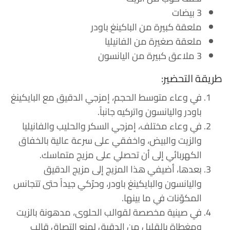
3 بيضات
ملعقة كبيرة من الباكينغ باودر
ملعقة صغيرة من الفانيليا
3 ملاعق كبيرة من اليانسون
طريقة التحضير:
في وعاء متوسط الحجم، إمزجي الدقيق مع البايكينغ
باودر واليانسون واتركيه جانباً.
في وعاء مختلف، إمزجي السكر والحليب والفانيليا
والزيت والبيض، واخفقي على سرعة عالية بالخفاق
الكهربائي إلى أن تحصلي على مزيج متماسك.
بعدها، أضيفي هذا المزيج إلى مزيج الدقيق
واليانسون والبايكينغ باودر، وحرّكي جيداً حتى تتجانس
المكوّنات في ما بينها.
في صينية مخصصة لقوالب الحلوى، مدهونة بالزيت
ومغطاة بالقليل من الدقيق لمنع التصاق قالب