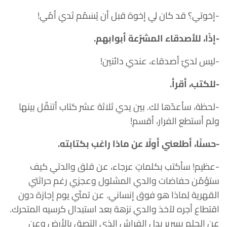
-إخوتي؟ قد كان لي إخوة قبل أن يُسَمّم ثديَ أمّي!
-إذًا، للأصدقاء المشرّعة أبوابهم.
-ليس لديّ أصدقاء، عندي دائنين!
-للكتب، أقرأ.
-لحظة، سأعدّها لك. بين يدي ثلاثة عشر كتاب أتنقّل بينها
ولم أستطع الفرار، أقسم!
-حسنًا، أطلعني أولًا عن ماذا راغب بكتابته.
-عظيم! سأكتب بكلماتٍ عرجاء، عن قلق والدتي كيف
ستؤمّن حفاضات والدي المشلول وعجزي رغم حراثتي
القهرية لِماذا هو فوق إنساني. عن تمنّي يوم إجازة دون
اقتطاع أجره لآخذ والدي نزهة بعد استبدال كرسيه المتحرك.
عن الحلم بسرير بدل الفراش الذي التصق بالأرض وعن