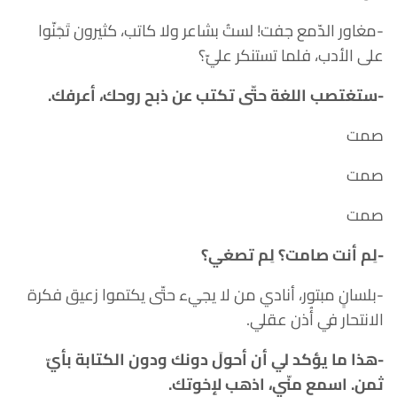
-مغاور الدّمع جفت! لستُ بشاعر ولا كاتب، كثيرون تَجَنّوا
على الأدب، فلما تستنكر عليّ؟
-ستغتصب اللغة حتّى تكتب عن ذبح روحك، أعرفك.
صمت
صمت
صمت
-لِم أنت صامت؟ لِم تصغي؟
-بلسانٍ مبتور، أنادي من لا يجيء حتّى يكتموا زعيق فكرة
الانتحار في أُذن عقلي.
-هذا ما يؤكد لي أن أحولَ دونك ودون الكتابة بأيّ
ثمن. اسمع منّي، اذهب لإخوتك.