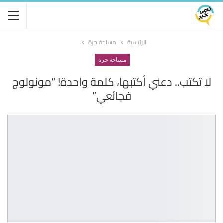
الرئيسية
مساحة حرة
مساحة حرة
لا تكتب.. دعني أكتبها، كلمة واحدة! “مونولوج
فجائعي”