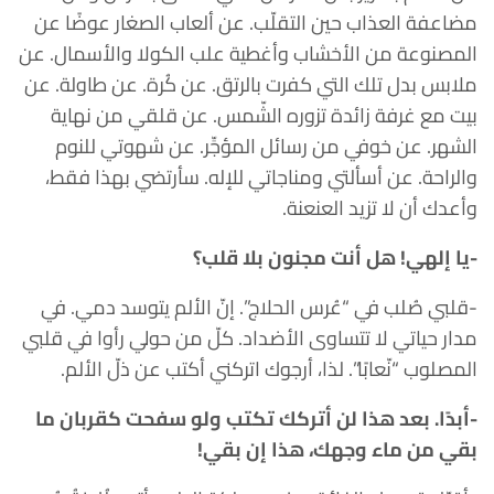
مضاعفة العذاب حين التقلّب. عن ألعاب الصغار عوضًا عن
المصنوعة من الأخشاب وأغطية علب الكولا والأسمال. عن
ملابس بدل تلك التي كفرت بالرتق. عن كُرة. عن طاولة. عن
بيت مع غرفة زائدة تزوره الشّمس. عن قلقي من نهاية
الشهر. عن خوفي من رسائل المؤجِّر. عن شهوتي للنوم
والراحة. عن أسألتي ومناجاتي للإله. سأرتضي بهذا فقط،
وأعدك أن لا تزيد العنعنة.
-يا إلهي! هل أنت مجنون بلا قلب؟
-قلبي صُلب في “عُرس الحلاج”. إنّ الألم يتوسد دمي. في
مدار حياتي لا تتساوى الأضداد. كلّ من حولي رأوا في قلبي
المصلوب “نّعابًا”. لذا، أرجوك اتركني أكتب عن ذلّ الألم.
-أبدًا. بعد هذا لن أتركك تكتب ولو سفحت كقربان ما
بقي من ماء وجهك، هذا إن بقي!