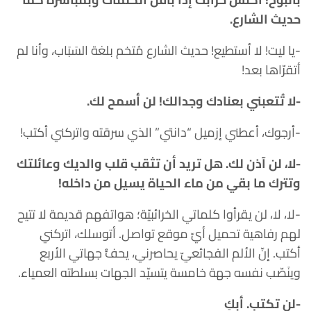
حديث الشارع.
-يا ليت! لا أستطيع! حديث الشارع مُتخم بلغة السَبَاب، وأنا لم
أتقرّاها بعد!
-لا تُتعبني بعنادك وجدالك! لن أسمح لك.
-أرجوك، أعطني إزميل “دانتي” الذي سرقته واتركني أكتب!
-لا، لن آذن لك. هل تريد أن تثقب قلب والديك وعائلتك
وتترك ما بقي من ماء الحياة يسيل من داخله!
-لا، لا، لن يقرأوا كلماتي الخرائبيّة؛ هواتفهم قديمة لا تتيح
لهم رفاهية تحميل أيّ موقع تواصل. أتوسلك، اتركني
أكتب. إنّ الألم الفجائعيّ يحاصرني، يحفُّ جهاتي الأربع
وينَصّب نفسه جهة خامسة يتسيّد الجهات بسلطته العمياء.
-لن تكتب. أبكِ