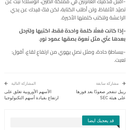
-أقبّل قدميك الغائرتين في مملكة الطين، أتوسلُك! تُبتُ عن
تصيّد الألفاظ، ولن أطلب الكتابة، لكن فكّ قيدك عن يدي
الراعشة ولتكتب كلمتها الأخيرة.
-إذا كانت فعلًا كلمة واحدة فقط، اكتبها ولِترحل
بعدها عنّي مثل نَعوة بصقها عمود نور.
-ببساطةٍ حادة، ومثل نصلٍ يهوي من ارتفاعٍ لقاع، أقول:
تعبت.
مشاركة سابقة
المشاركة التالية
ريبل تنفجر صعودًا بعد فوزها
الأسهم الأوروبية تغلق على
على هيئة SEC
ارتفاع بقيادة أسهم التكنولوجيا
قد يعجبك ايضا