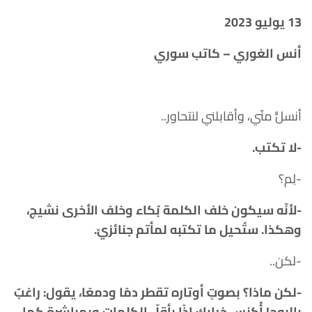
13 يوليو 2023
أنس الغوري – كاتب سوري
أنسلُّ منّي، وأقابلني لنتحاور..
-لا تكتب.
-لِم؟
-لأنّه سيكون خلف الكلمة بُكاء وخلف الأخرى نشيج،
وهكذا. ستُحيل ما تكتبه لمأتم جنائزيّ.
-لكن..
-لكن ماذا؟ بصوتٍ أوتاره تقطر دمًا ودمعًا، يقول: راغبٌ
بالبوح!
أُكنس خرابك إذًا بأقلّ الكلمات وبمباشرة كما