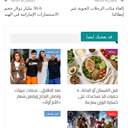
مشاركة سابقة
المشاركة التالية
إلغاء مئات الرحلات الجوية عبر
36.6 مليار دولار حجم
إيطاليا
الاستثمارات الإماراتية في الهند
قد يعجبك ايضا
رشاقة
غير مصنف
قبل الفستان أو البدلة.. 4
بعد الطلاق… نجمات عربيات
حميات قد تساعدك على
واصلن النجاح ورفعن شعار
خسارة الوزن بسرعة
«الأم أولًا»
رياضة
غير مصنف