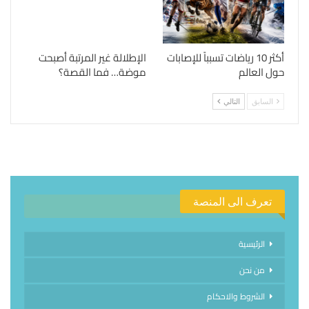
أكثر 10 رياضات تسبباً للإصابات
الإطلالة غير المرتبة أصبحت
حول العالم
موضة… فما القصة؟
السابق
التالي
تعرف الى المنصة
الرئيسية
من نحن
الشروط والاحكام