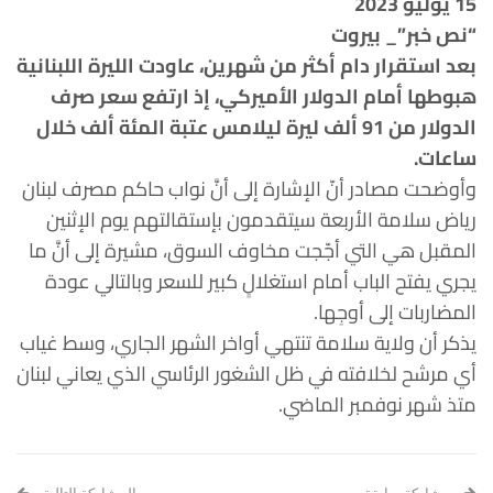
15 يوليو 2023
“نص خبر”_ بيروت
بعد استقرار دام أكثر من شهرين، عاودت الليرة اللبنانية
هبوطها أمام الدولار الأميركي، إذ ارتفع سعر صرف
الدولار من 91 ألف ليرة ليلامس عتبة المئة ألف خلال
ساعات.
وأوضحت مصادر أنّ الإشارة إلى أنَّ نواب حاكم مصرف لبنان
رياض سلامة الأربعة سيتقدمون بإستقالتهم يوم الإثنين
المقبل هي التي أجّجت مخاوف السوق، مشيرة إلى أنَّ ما
يجري يفتح الباب أمام استغلالٍ كبير للسعر وبالتالي عودة
المضاربات إلى أوجِها.
يذكر أن ولاية سلامة تنتهي أواخر الشهر الجاري، وسط غياب
أي مرشح لخلافته في ظل الشغور الرئاسي الذي يعاني لبنان
متذ شهر نوفمبر الماضي.