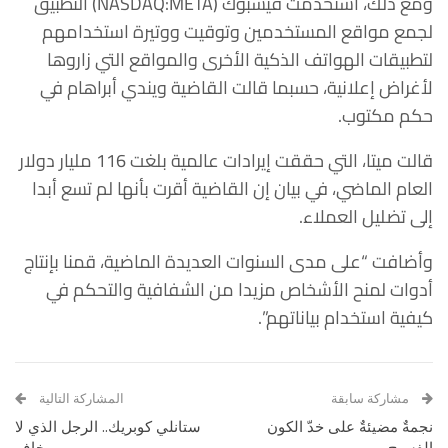
ومع ذلك، استخدمت فيسبوك (NASDAQ:META) التطبيق
لجمع مواقع المستخدمين وتوقيت ووتيرة استخدامهم
لتطبيقات الهواتف الذكية الأخرى والمواقع التي زاروها
لأغراض إعلانية، حسبما قالت القاضية ويندي أبراهام في
حكم مكتوب.
قالت ميتا، التي حققت إيرادات عالمية بلغت 116 مليار دولار
العام الماضي، في بيان إن القاضية أقرت بأنها لم تسع أبدا
إلى تضليل العملاء.
وأضافت “على مدى السنوات العديدة الماضية، قمنا بإنتاج
أدوات لمنح الأشخاص مزيدا من الشفافية والتحكم في
كيفية استخدام بياناتهم”.
مشاركة سابقة
المشاركة التالية
نجمةٌ مضيئةٌ على خدّ الكون
ستانلي كوبريك.. الرجل الذي لا
الفسيح
يخاف