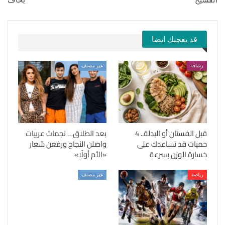
قد يعجبك ايضا
رشاقة
غير مصنف
قبل الفستان أو البدلة.. 4
بعد الطلاق… نجمات عربيات
حميات قد تساعدك على
واصلن النجاح ورفعن شعار
خسارة الوزن بسرعة
«الأم أولًا»
رياضة
غير مصنف