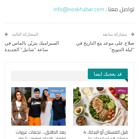
تواصل معنا :
info@noskhabar.com
مشاركة سابقة
المشاركة التالية
صلاح على موعد مع التاريخ في
السيراميك يتزيّن بالماس في
“ليلة التتويج”
ساعة “شانيل” الجديدة
قد يعجبك ايضا
رشاقة
غير مصنف
قبل الفستان أو البدلة.. 4
بعد الطلاق… نجمات عربيات
حميات قد تساعدك على
واصلن النجاح ورفعن شعار