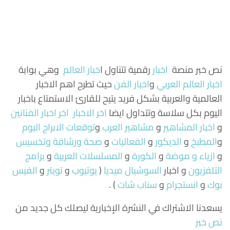
نص خبر منصة
اخبار
رقمية تتناول
ا
خبار العالم
وهي بوابة
اخبار العالم العربي
و
اخبار الفن
حيث تطرح اهم الاخبار
العالمية والعربية بشكل فريد يتيح للقارئ الاستمتاع باخبار
اليوم بكل سلاسة وتتداول ايضا
اخر الاخبار
اخر اخبار الفنانين
و
اخبار المشاهير
و
مشاهير العرب
و
توقعات الابراج اليوم
و
المطبخ
و
الديكور
و
الفعاليات
و
صحة ورشاقة وتخسيس
و
ازياء و موضة
و
الكورة
و
المسلسلات العربية
و
برامج
التلفزيون
و اخبار
السوشيال ميديا
(
يوتيوب
و
تويتر
و
الفيس
بوك
و
انستجرام
و
سناب شات
) .
يسعدنا الاشتراك في النشرة الإخبارية ليصلك كل جديد من
نص خبر