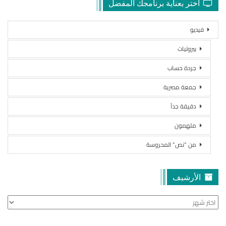
اختر بعناية برنامجك المفضل
فيديو
بيروتيات
جردة حساب
جمعة مصرية
دقيقة جداً
ملهمون
من “نص” المحروسة
الأرشيف
الأرشيف