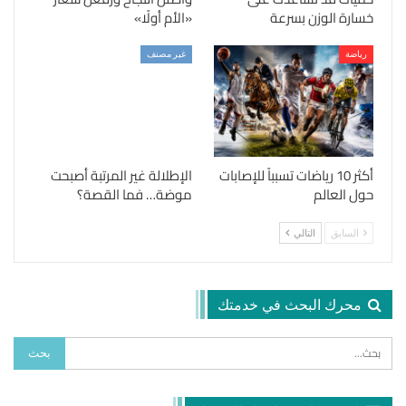
خسارة الوزن بسرعة
«الأم أولًا»
رياضة
غير مصنف
أكثر 10 رياضات تسبباً للإصابات
الإطلالة غير المرتبة أصبحت
حول العالم
موضة… فما القصة؟
السابق
التالي
محرك البحث في خدمتك