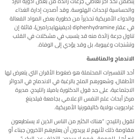
يتضمن تحد آخر تعاطي جرعات زائدة من بعض أدوية البرد
والحساسية لإحداث الهلوسة. وقد أصدرت إدارة الغذاء
والدواء الأمريكية تحذيراً من خطورة بعض المواد الفعالة
في عقار diphenhydramine (ديفينهايدرامين)، قائلة إن
تناول جرعة زائدة منه قد يتسبب في مشكلات في القلب
وتشنجات وغيبوبة، بل وقد يؤدي إلى الوفاة.
الاندماج والمنافسة
أحد التفسيرات المحتملة هو ضغوط الأقران التي يتعرض لها
الأطفال، وشعورهم الملح بالرغبة في الاندماج في الدوائر
الاجتماعية، على حد قول الدكتورة باميلا راتليدج، مديرة
مركز أبحاث علم النفس الإعلامي بجامعة فيلدينغ
غراديويت بولاية كاليفورنيا الأمريكية.
تقول راتليدج: “هناك الكثير من الناس الذين لا يستطيعون
مقاومة ذلك لأنهم لا يريدون أن يعتبرهم الآخرون جبناء أو
غير أهل للمهمة…فهم لا يريدون التخلف عن الركب”.