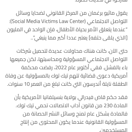
يقول ماثيو برغمان من المركز القانوني لضحايا وسائل
التواصل الاجتماعي (Social Media Victims Law Center):
“عندما يتعلق الأمر بحياة الأطفال، فإن الواحد في المليون
[الذي يلقى حتفه] يعتبر عددا أكبر مما ينبغي”..
حتى الآن، كانت هناك محاولات عديدة لتحميل شركات
التواصل الاجتماعي المسؤولية ومحاسبتها، لكن جميعها
باء بالفشل. ففي أكتوبر عام 2022، رفضت محكمة
أمريكية دعوى قضائية تتهم تيك توك بالمسؤولية عن وفاة
الطفلة نايلة أندرسون التي كانت تبلغ من العمر 10 سنوات.
فقد حكم قاض فيدرالي بولاية بنسيلفانيا الأمريكية بأن
المادة 230 من قانون آداب الاتصالات تحمي تيك توك.
فالمادة بشكل عام تمنح وسائل النشر الحصانة من
المسؤولية القانونية عندما يكون المحتوى من إنتاج
المستخدمين.