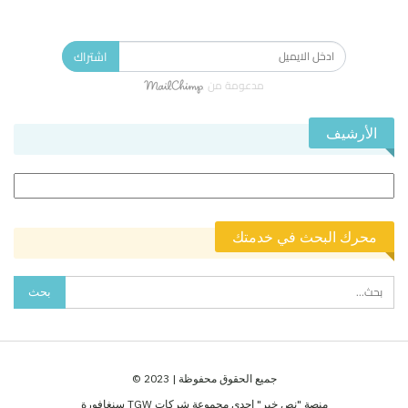
الاشتراك في النشرة الإخبارية ليصلك كل جديد.
اشتراك
مدعومة من
الأرشيف
الأرشيف
محرك البحث في خدمتك
جميع الحقوق محفوظة | 2023 ©
منصة "نص خبر" احدى مجموعة شركات TGW سنغافورة