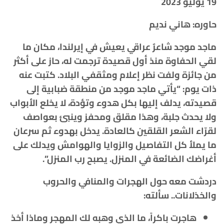
19 يوليو 2023
حاوره: هاني نديم
ماجد موجد شاعرٌ عراقي يعيش في إيرلندا، مكان ما
لقي الحفاوة منذ أول قصيدة ترجمت له، حاز على أكثر
من جائزة ولفت نظر إعلام ومثقفي البلاد. كتبت عنه
ذات يوم: “يأتي ماجد موجد من منطقة ضبابية إلى
قصيدته، يدلف إليها بكل هدوء وتؤدة، لا يخلع الأبواب
ولا يحدث جلبة، وهذا مقلق ومحفز وينبئ بعواصف
لقرّاء الشعر القلقين كالعادة. يدخل بهدوء ثم سرعان
ما يملأ كل التفاصيل والزوايا والهوامش ويدلك على
أغراضك الضائعة في المنزل. يصبح رب المنزل”.
دردشت معه حول الهجرات والمنافي والحروب
والخذلانات.. سألته:
هاجرت باكراً، ما الذي وهبه لك المهجر وماذا أخذ