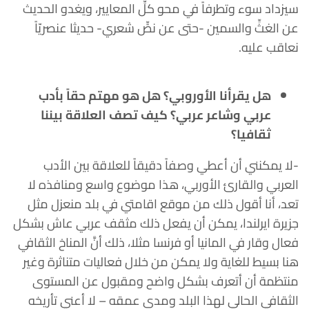
سيزداد سوء وتطرفاً في محو كلِّ المعايير، ويغدو الحديث
عن الغثِّ والسمين -حتى عن نصٍّ شعري- حديثا عنصريّاً
نعاقب عليه.
هل يقرأنا الأوروبي؟ هل هو مهتم حقاً بأدب
عربي وشاعر عربي؟ كيف تصف العلاقة بيننا
ثقافيا؟
-لا يمكنني أن أعطي وصفاً دقيقاً للعلاقة بين الأدب
العربي والقارئ الأوربي، هذا موضوع واسع ومنافذه لا
تعد، أنا أقول ذلك من موقع اقامتي في بلد منعزل مثل
جزيرة ايرلندا، يمكن أن يفعل ذلك مثقف عربي عاش بشكل
فعال وقار في المانيا أو فرنسا مثلا، ذلك أنَّ المناخ الثقافي
هنا بسيط للغاية ولا يمكن من خلال فعاليات متناثرة وغير
منتظمة أن أتعرف بشكل واضح ومقبول عن المستوى
الثقافي الحالي لهذا البلد ومدى عمقه – لا أعني تأريخه