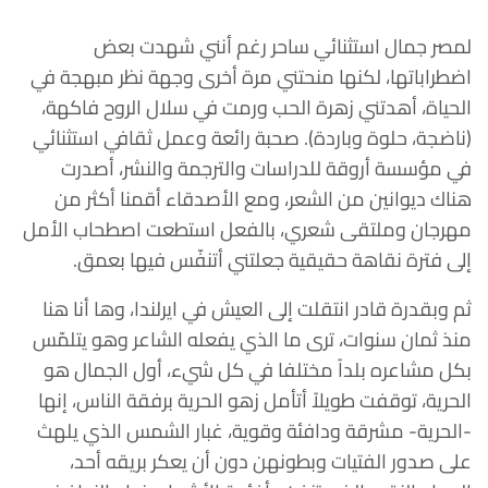
لمصر جمال استثنائي ساحر رغم أنني شهدت بعض
اضطراباتها، لكنها منحتني مرة أخرى وجهة نظر مبهجة في
الحياة، أهدتني زهرة الحب ورمت في سلال الروح فاكهة،
(ناضجة، حلوة وباردة). صحبة رائعة وعمل ثقافي استثنائي
في مؤسسة أروقة للدراسات والترجمة والنشر، أصدرت
هناك ديوانين من الشعر، ومع الأصدقاء أقمنا أكثر من
مهرجان وملتقى شعري، بالفعل استطعت اصطحاب الأمل
إلى فترة نقاهة حقيقية جعلتني أتنفّس فيها بعمق.
ثم وبقدرة قادر انتقلت إلى العيش في ايرلندا، وها أنا هنا
منذ ثمان سنوات، ترى ما الذي يفعله الشاعر وهو يتلمّس
بكل مشاعره بلداً مختلفا في كل شيء، أول الجمال هو
الحرية، توقفت طويلاً أتأمل زهو الحرية برفقة الناس، إنها
-الحرية- مشرقة ودافئة وقوية، غبار الشمس الذي يلهث
على صدور الفتيات وبطونهن دون أن يعكر بريقه أحد،