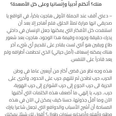
منك؟ أتكلم أدبياً وإنسانيا وعلى كل الأصعدة؟
– دعني أقف عند الجملة الأولى هاجرت باكراً، في الواقع يا
صديقي انها مرارة تملأ الحلق، فلم أهاجر إلا بعد أن
استنفدت كل الأفكار التي يمكنها جعل الإنسان في داخلي
يدرك حقيقة وجوده وقيمة هذا الوجود، هاجرت بعد شعور
طاغ ويقين هو أنني لست بقادر على تقديم أي شيء آخر
هناك يمكنه إسعاف (أمل حياتي) الذي تحطمت أطرافه ولم
يعد قادراً على التنفس.
هذه وجه نظر من قضى أكثر من أربعين عاما في وطن
الحرب، حرب تطحن ثم تلتهم، حرب على الحدود، وأخرى على
الحرية الى حرب الجوع إلى حرب الشوارع إلى حرب الهوية،
حرب.. حرب، يا إلهي ما أضعف هذه الكلمات التي أكتبها
الآن وما أقلَّ جذوتها، حسنا كيف يمكن لي الآن في هذه
المساحة أن أشرح الأسباب والدوافع التي تجعل شاعرا يترك
وطنه وأهله وأصحابه سنوات طوال؟ أقول لك شيئا، يمكنك