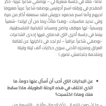
عاما- مثلا في جلسة شعرية لي – بوصفي شاعراً عربيا- ذكر
المقدم في ورقته اسم أدونيس بوصفه شاعراً عربياً معروفا
لديهم وأما اسم محمود درويش فقد سمعته أكثر من مرة
وفي عديدِ مناسبات، -وهذا متأتٍّ ربما من أن ايرلندا -شعبياً
ورسمياً- لها موقف واضح ومساند للقضية الفلسطينية،
بينما في جلسة أخرى التي قدمتني فيها إحدى الشاعرات
-بوصفي شاعراً عراقياً – لم تجد في ذاكرتها عن ثقافة
العراق ومنجزهِ الأدبي سوى حكايات ألف ليلة وليلة
وملحمة جلجامش، تصور..!
عن البدايات التي أحب أن أسأل عنها دوماً، ما
الذي اختلف في هذه الرحلة الطويلة، ماذا سقط
منك وماذا اكتسبت؟
– ما إنْ صرت انتبه الى لذّة الجمال وأنا في التاسعة من