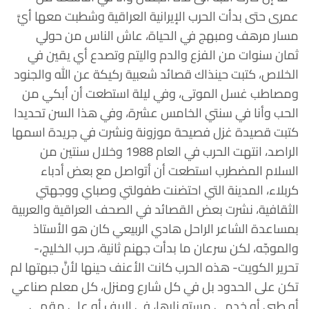
عمرى حتى بدأت الحرب الإيرانية العراقية وشطبت معها أيَّ
مسار مرهف ومبهج في الحياة، عاش الناس من حولي
ثمان سنوات من الفزع والدم واليتم وتصدع أي يقين في
الخلاص، كتبت حينذاك قصائد شعبية ركيكة عن الله والجنود
ومصاطب غسل الموتى، وفي ليلة استطعت أن أبكي من
الحب وأنا في سنتي الخامس عشرة، وفي هذا السن تحديدا
كتبت قصيدة غزل فصيحة موزونة ونشرت في جريدة اسمها
الراصد، انتهت الحرب في العام 1988 وخلال سنتين من
السلام المضطرب استطعت أن أتواصل مع بعض أدباء
كربلاء، المدينة التي احتضنت طفولتي وصباي ووجهتي
الثقافية، نشرت بعض القصائد في الصحف العراقية والعربية
بمساعدة الشاعر الراحل هادي الربيعي كان هو الأستاذ
والموجّه، لكن سرعان ما بدأت جهنم ثانية، حرب الخليج،-
تحرير الكويت- هذه الحرب كانت الأعنف حينها لأنَّ جبهتها لم
تكن على الحدود بل في كل شارع ومنزل، كل معلم صناعي
أو طبي أو خدمي مسته نارها، في الريف أو على مقهى