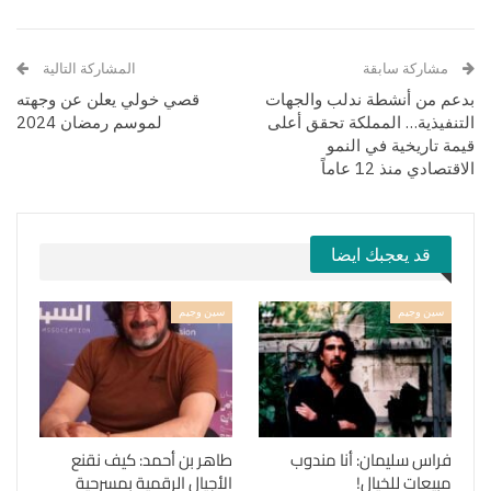
مشاركة سابقة
المشاركة التالية
بدعم من أنشطة ندلب والجهات
قصي خولي يعلن عن وجهته
التنفيذية… المملكة تحقق أعلى
لموسم رمضان 2024
قيمة تاريخية في النمو
الاقتصادي منذ 12 عاماً
قد يعجبك ايضا
سين وجيم
سين وجيم
فراس سليمان: أنا مندوب
طاهر بن أحمد: كيف نقنع
مبيعات للخيال!
الأجيال الرقمية بمسرحية