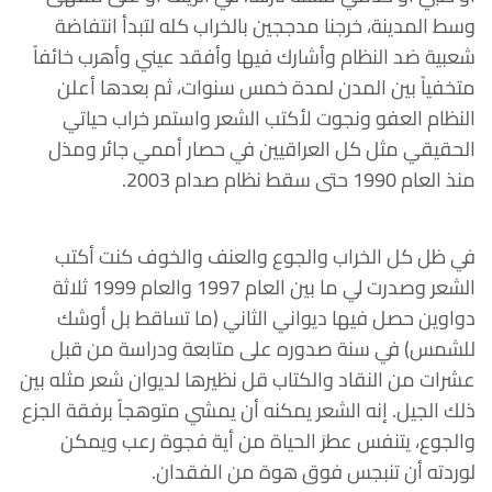
وسط المدينة، خرجنا مدججين بالخراب كله لتبدأ انتفاضة
شعبية ضد النظام وأشارك فيها وأفقد عيني وأهرب خائفاً
متخفياً بين المدن لمدة خمس سنوات، ثم بعدها أعلن
النظام العفو ونجوت لأكتب الشعر واستمر خراب حياتي
الحقيقي مثل كل العراقيين في حصار أممي جائر ومذل
منذ العام 1990 حتى سقط نظام صدام 2003.
في ظل كل الخراب والجوع والعنف والخوف كنت أكتب
الشعر وصدرت لي ما بين العام 1997 والعام 1999 ثلاثة
دواوين حصل فيها ديواني الثاني (ما تساقط بل أوشك
للشمس) في سنة صدوره على متابعة ودراسة من قبل
عشرات من النقاد والكتاب قل نظيرها لديوان شعر مثله بين
ذلك الجيل. إنه الشعر يمكنه أن يمشي متوهجاً برفقة الجزع
والجوع، يتنفس عطرَ الحياة من أية فجوة رعب ويمكن
لوردته أن تنبجس فوق هوة من الفقدان.