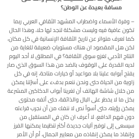
مسافة بعيدة عن الوطن؟
– وفرة الأسماء واضطراب المشهد الثقافي العربي ربما
تكون عافية فيه وليست مشكلة لنجد لها حلا، وهذا الحال
كما تعرف متواتر عن تاريخ الثقافة الإنسانية في كل مكان،
لكن هل المقصود ان هناك مستوياتٍ ضعيفة للغاية من
النتاج الأدبي تغزو سوق الثقافة؟ في المطلق لا أحد اليوم
لديه القدرة على الوقوف بالضد من هذا السوق الذي صار
يفتح أبوابه علينا بلا مواعيد أو خيارات متاحة، إنه في كل
زاوية من الحياة حتى ونحن ننعم بدفء على أسرّتنا يمكن
من خلال شاشة الهاتف أن تغرينا أبواب الدكاكين المشرعة
بكل ما لا يخطر على البال والذائقة، حتى أتفه محتوى
يمكن رؤيته، حتى أسوأ نص لا ننفك من أن نجرب قراءته
دون فهم الدافع، لا أعرف ان كان في المستقبل من
سيسعى إلى توفير آليات جديدة أكثر تنظيما يمكنها الفرز
وإنقاذ ما يمكن إنقاذه من معايير الجمال، أم أن الأمر