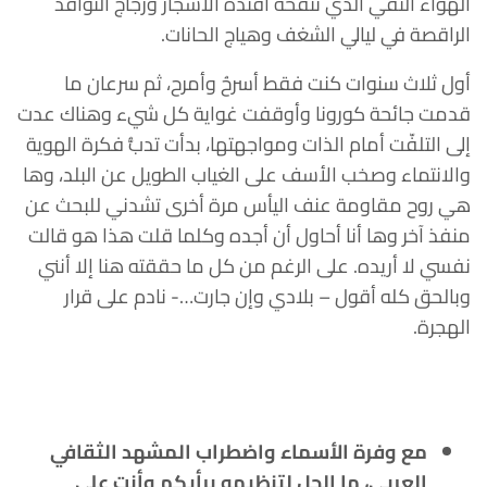
الهواء النقي الذي تنفخه أفئدة الأشجار وزجاج النوافذ
الراقصة في ليالي الشغف وهياج الحانات.
أول ثلاث سنوات كنت فقط أسرحُ وأمرح، ثم سرعان ما
قدمت جائحة كورونا وأوقفت غواية كل شيء وهناك عدت
إلى التلفّت أمام الذات ومواجهتها، بدأت تدبُّ فكرة الهوية
والانتماء وصخب الأسف على الغياب الطويل عن البلد، وها
هي روح مقاومة عنف اليأس مرة أخرى تشدني للبحث عن
منفذ آخر وها أنا أحاول أن أجده وكلما قلت هذا هو قالت
نفسي لا أريده. على الرغم من كل ما حققته هنا إلا أنني
وبالحق كله أقول – بلادي وإن جارت…- نادم على قرار
الهجرة.
مع وفرة الأسماء واضطراب المشهد الثقافي
العربي، ما الحل لتنظيمه برأيكم وأنت على