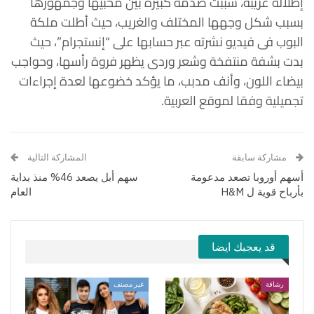
إطلالة غريبة، سببت صدمة كبيرة بين محبيها وجمهورها
بسبب شكل وجهها المختلف والغريب، حيث أطلت ملكة
البوب فى فيديو نشرته عبر حسابها على “إنستجرام”، حيث
بدت بشفة منتفخة وشعر وردى يظهر فروة رأسها، وحواجب
بيضاء اللون، وأنف مدبب، ما يؤكد خضوعها لعدة إجراءات
تجميلية وفقا لموقع العربية.
مشاركة سابقة
المشاركة التالية
أسهم أوروبا تصعد مدعومة
سهم أبل يصعد 46% منذ بداية
بأرباح قوية ل H&M
العام
قد يعجبك ايضا
رشاقة
غير مصنف