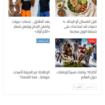
قبل الفستان أو البدلة.. 4
بعد الطلاق… نجمات عربيات
حميات قد تساعدك على
واصلن النجاح ورفعن شعار
خسارة الوزن بسرعة
«الأم أولًا»
رياضة
غير مصنف
أكثر 10 رياضات تسبباً للإصابات
الإطلالة غير المرتبة أصبحت
حول العالم
موضة… فما القصة؟
السابق
التالي