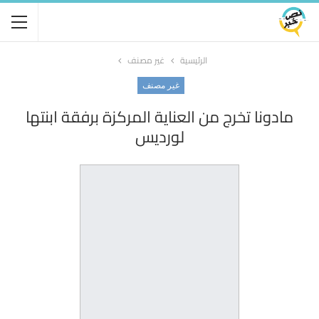
الرئيسية
غير مصنف
غير مصنف
مادونا تخرج من العناية المركزة برفقة ابنتها
لورديس