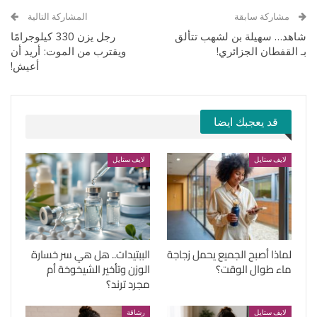
مشاركة سابقة
المشاركة التالية
شاهد… سهيلة بن لشهب تتألق
رجل يزن 330 كيلوجرامًا
بـ القفطان الجزائري!
ويقترب من الموت: أريد أن
أعيش!
قد يعجبك ايضا
لايف ستايل
لايف ستايل
لماذا أصبح الجميع يحمل زجاجة
الببتيدات.. هل هي سر خسارة
ماء طوال الوقت؟
الوزن وتأخير الشيخوخة أم
مجرد ترند؟
لايف ستايل
رشاقة