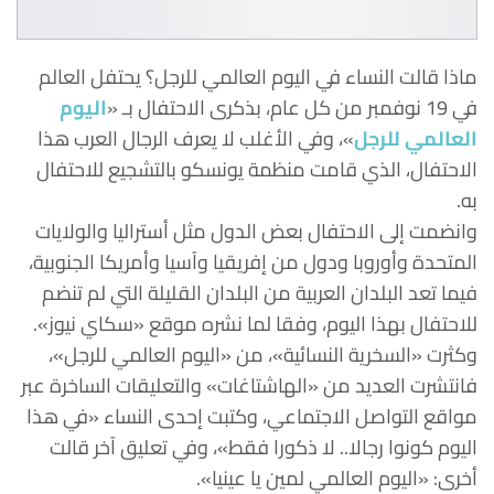
ماذا قالت النساء في اليوم العالمي للرجل؟ يحتفل العالم
في 19 نوفمبر من كل عام، بذكرى الاحتفال بـ «
اليوم
العالمي للرجل
»، وفي الأغلب لا يعرف الرجال العرب هذا
الاحتفال، الذي قامت منظمة يونسكو بالتشجيع للاحتفال
به.
وانضمت إلى الاحتفال بعض الدول مثل أستراليا والولايات
المتحدة وأوروبا ودول من إفريقيا وآسيا وأمريكا الجنوبية،
فيما تعد البلدان العربية من البلدان القليلة التي لم تنضم
للاحتفال بهذا اليوم، وفقا لما نشره موقع «سكاي نيوز».
وكثرت «السخرية النسائية»، من «اليوم العالمي للرجل»،
فانتشرت العديد من «الهاشتاغات» والتعليقات الساخرة عبر
مواقع التواصل الاجتماعي، وكتبت إحدى النساء «في هذا
اليوم كونوا رجالا.. لا ذكورا فقط»، وفي تعليق آخر قالت
أخرى: «اليوم العالمي لمين يا عينيا».