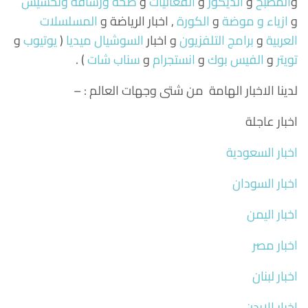
و
المطبخ
و
الديكور
و
الفعاليات
و
صحة ورشاقة وتخسيس
و
ازياء و موضة
و
الكورة
, اخبار الرياضة و
المسلسلات
العربية
و
برامج التلفزيون
و اخبار
السوشيال ميديا
(
يوتيوب
و
تويتر
و
الفيس بوك
و
انستجرام
و
سناب شات
) .
لدينا الاخبار الهامة من شتى وجهات العالم : –
اخبار عاجلة
اخبار السعودية
اخبار السودان
اخبار اليمن
اخبار مصر
اخبار لبنان
اخبار الاردن