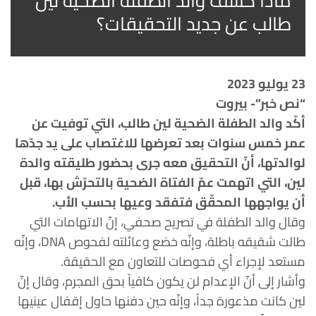
ماذا كشف والد الطفلة الضحية لين
طالب عن جديد التحقيقات؟
23 يوليو 2023
“نص خبر”- بيروت
أكّد والد الطفلة الضحية لين طالب، التي توفيت عن
عمر خمس سنوات بعد تعرضها للاغتصاب على يد جدّها
لوالدتها، أنّ التحقيق معه جرى بحضور طليقته والدة
لين، التي اتهمت عمّ الفتاة الضحية بالتحرّش بها، قبل
أن يواجهها المحقّق فتفقد وعيها بحسب الأب.
وقال والد الطفلة في تصريح صحفي، إنّ الاتهامات التي
طالت شقيقه باطلة، وإنّه خضع وعائلته لفحوص DNA، وإنّه
مستعد لإجراء أي فحوصات للتعاون مع الحقيقة.
وأشار إلى أنّ الإعدام لن يكون كافياً بحق المجرم، وقال إنّ
لين كانت مذعورة جداً، وإنّه حين دفنها حاول إقفال عينيها