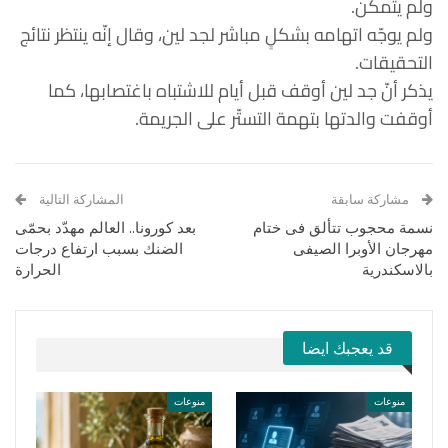
ولم يتمكّن.
ولم يوجّه اتهامه بشكلٍ مباشر لجد لين، وقال إنّه ينتظر نتائج
التحقيقات.
يذكر أنّ جد لين أوقف قبل أيام للاشتباه باغتصابها، كما
أوقفت والدتها بتهمة التستّر على الجريمة.
مشاركة سابقة
المشاركة التالية
نسمة محجوب تتألق فى ختام
بعد كورونا.. العالم مهدّد بحمّى
مهرجان الأوبرا الصيفى
الضنك بسبب ارتفاع درجات
بالاسكندرية
الحرارة
قد يعجبك ايضا
منوعات
منوعات