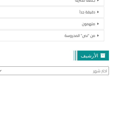
جمعة مصرية
دقيقة جداً
ملهمون
من “نص” المحروسة
الأرشيف
الأرشيف