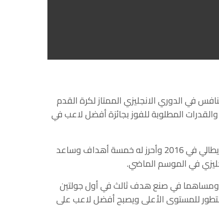
افس في الدوري الانجليزي الممتاز لكرة القدم
والقدرات المطلوبة للفوز بجائزة أفضل لاعب في
وكان بوجبا عاد إلى صفوف يونايتد قادما من يوفنتوس الايطالي في 2016 وأحرز له خمسة أهداف وساعد
ا هدفين ومساهما في صنع هدف ثالث في أول جولتين
التطور للمستوى الأعلى ويصبح أفضل لاعب على