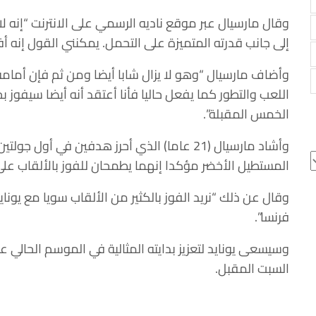
وقال مارسيال عبر موقع ناديه الرسمي على الانترنت “إنه 
إلى جانب قدرته المتميزة على التحمل. يمكنني القول إنه 
وأضاف مارسيال “وهو لا يزال شابا أيضا ومن ثم فإن أمامه
اللعب والتطور كما يفعل حاليا فأنا أعتقد أنه أيضا سيفوز 
الخمس المقبلة”.
وأشاد مارسيال (21 عاما) الذي أحرز هدفين في أو
المستطيل الأخضر مؤكدا إنهما يطمحان للفوز بالألقاب عل
وقال عن ذلك “نريد الفوز بالكثير من الألقاب سويا مع يونا
فرنسا”.
وسيسعى يونايد لتعزيز بدايته المثالية في الموسم الحالي 
السبت المقبل.