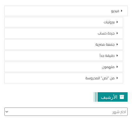
فيديو
بيروتيات
جردة حساب
جمعة مصرية
دقيقة جداً
ملهمون
من “نص” المحروسة
الأرشيف
الأرشيف