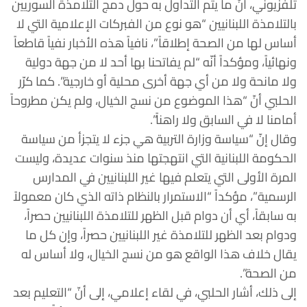
تلفزيوني، أنّ ما يتم التداول به حول دمج التلامذة السوريين
بالتلامذة اللبنانيين “هو نوع من الفبركات الإعلامية التي لا
أساس لها من الصحة إطلاقاً”، نافياً هذه الأخبار نفياً قاطعاً
ونهائياً، ومؤكداً أنّه “لم يفاتحنا بها أحد لا من جهة دولية
ولا مانحة ولا من أي جهة أخرى محلية أو خارجية”. كما كرّر
الحلبي أنّ “هذا الموضوع من نسج الخيال، ولم يكن مطروحاً
أمامنا لا في السابق ولا راهناً”.
وقال إنّ “سياسة وزارة التربية هي جزء لا يتجزأ من سياسة
الحكومة اللبنانية التي انتهجتها منذ سنوات عديدة، وليست
المرة الأولى التي يتعلم فيها غير اللبنانيين في المدارس
الرسمية”، مؤكداً “الاستمرار بالنظام ذاته الذي كان معمولاً
به سابقاً، أي أن دوام قبل الظهر للتلامذة اللبنانيين حصراً،
ودوام بعد الظهر للتلامذة غير اللبنانيين حصراً، وإن كل ما
يقال خلاف هذا الواقع هو من نسج الخيال، ولا أساس له
من الصحة”.
إلى ذلك، أشار الحلبي، في لقاء إعلامي، إلى أنّ “التعليم بعد