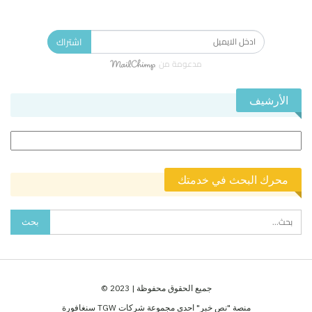
الاشتراك في النشرة الإخبارية ليصلك كل جديد.
اشتراك
مدعومة من
الأرشيف
الأرشيف
محرك البحث في خدمتك
جميع الحقوق محفوظة | 2023 ©
منصة "نص خبر" احدى مجموعة شركات TGW سنغافورة