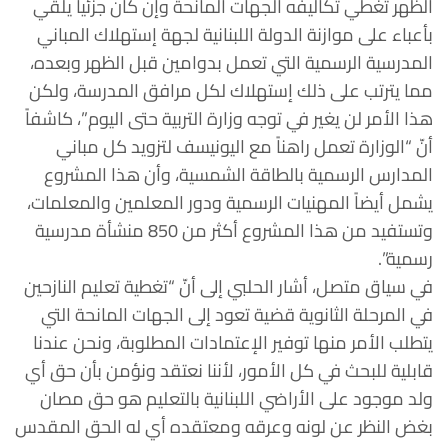
الظهر تغطي تكاليفه الجهات المانحة وإن كان جزئياً يلقي
بأعباء على موازنة الدولة اللبنانية لجهة إستهلاك المباني
المدرسية الرسمية التي تعمل بدوامين قبل الظهر وبعده،
مما يترتب على ذلك إستهلاك لكل مرافق المدرسة، ولكن
هذا الأمر لن يغير في توجه وزارة التربية حتى اليوم”، كاشفاً
أنّ “الوزارة تعمل راهناً مع اليونيسف لتزويد كل مباني
المدارس الرسمية بالطاقة الشمسية، وأن هذا المشروع
يشمل أيضاً المهنيات الرسمية ودور المعلمين والمعلمات،
وتستفيد من هذا المشروع أكثر من 850 منشأة مدرسية
رسمية”.
في سياق متصل، أشار الحلبي إلى أنّ “تغطية تعليم النازحين
في المرحلة الثانوية قضية تعود إلى الجهات المانحة التي
يتطلب الأمر منها توفير الإعتمادات المطلوبة، ونحن عندنا
قابلية للبحث في كل الأمور، لأننا نعتقد ونؤمن بأن حق أي
ولد موجود على الأراضي اللبنانية بالتعليم هو حق مصان
بغض النظر عن لونه وعرقه ومعتقده أي له الحق المقدس