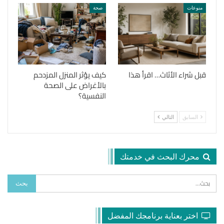
منوعات
صحة
قبل شراء الأثاث… اقرأ هذا
كيف يؤثر المنزل المزدحم
بالأغراض على الصحة
النفسية؟
السابق
التالي
محرك البحث في خدمتك
اختر بعناية برنامجك المفضل