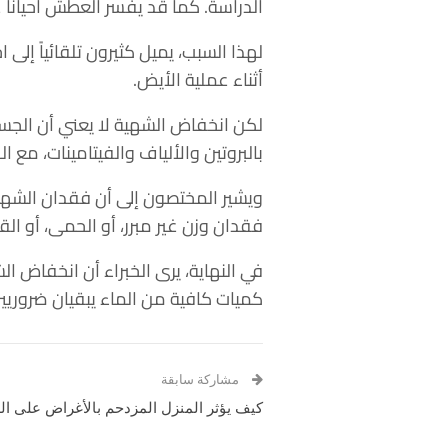
الدراسة. كما قد يفسر العطش أحياناً 
لهذا السبب، يميل كثيرون تلقائياً إلى 
أثناء عملية الأيض.
لكن انخفاض الشهية لا يعني أن الجسم 
بالبروتين والألياف والفيتامينات، مع 
ويشير المختصون إلى أن فقدان الشهية 
فقدان وزن غير مبرر، أو الحمى، أو ا
في النهاية، يرى الخبراء أن انخفاض 
كميات كافية من الماء يبقيان ضروريين
مشاركة سابقة
كيف يؤثر المنزل المزدحم بالأغراض على ا