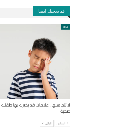
قد يعجبك ايضا
صحة
لا تتجاهلها.. علامات قد يخبرك بها طفل
صحية
السابق
التالي