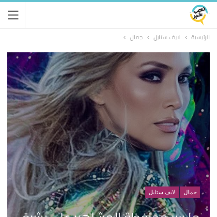
الرئيسية
لايف ستايل
جمال
جمال
لايف ستايل