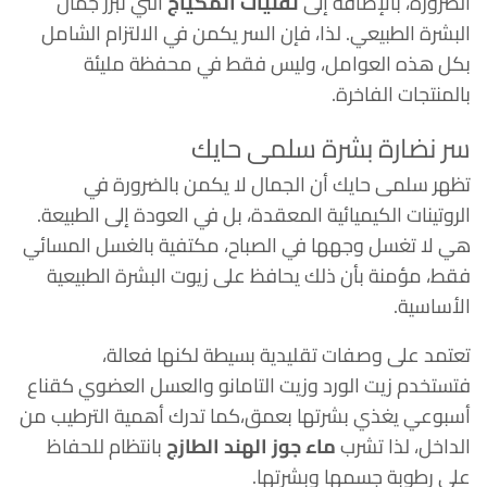
الضرورة، بالإضافة إلى
تقنيات المكياج
التي تبرز جمال
البشرة الطبيعي. لذا، فإن السر يكمن في الالتزام الشامل
بكل هذه العوامل، وليس فقط في محفظة مليئة
بالمنتجات الفاخرة.
سر نضارة بشرة سلمى حايك
تظهر سلمى حايك أن الجمال لا يكمن بالضرورة في
الروتينات الكيميائية المعقدة، بل في العودة إلى الطبيعة.
هي لا تغسل وجهها في الصباح، مكتفية بالغسل المسائي
فقط، مؤمنة بأن ذلك يحافظ على زيوت البشرة الطبيعية
الأساسية.
تعتمد على وصفات تقليدية بسيطة لكنها فعالة،
فتستخدم زيت الورد وزيت التامانو والعسل العضوي كقناع
أسبوعي يغذي بشرتها بعمق،كما تدرك أهمية الترطيب من
الداخل، لذا تشرب
ماء جوز الهند الطازج
بانتظام للحفاظ
على رطوبة جسمها وبشرتها.