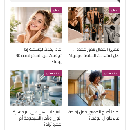
جمال
جمال
معايير الجمال تتغير مجددًا…
ماذا يحدث لجسمك إذا
هل استعادت النحافة عرشها؟
توقفت عن السكر لمدة 30
يوماً؟
لايف ستايل
لايف ستايل
لماذا أصبح الجميع يحمل زجاجة
الببتيدات.. هل هي سر خسارة
ماء طوال الوقت؟
الوزن وتأخير الشيخوخة أم
مجرد ترند؟