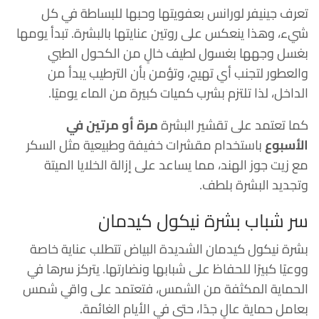
تعرف جينيفر لورانس بعفويتها وحبها للبساطة في كل
شيء، وهذا ينعكس على روتين عنايتها بالبشرة. تبدأ يومها
بغسل وجهها بغسول لطيف خالٍ من الكحول الطبي
والعطور لتجنب أي تهيج، وتؤمن بأن الترطيب يبدأ من
الداخل، لذا تلتزم بشرب كميات كبيرة من الماء يوميًا.
كما تعتمد على تقشير البشرة
مرة أو مرتين في
الأسبوع
باستخدام مقشرات خفيفة وطبيعية مثل السكر
مع زيت جوز الهند، مما يساعد على إزالة الخلايا الميتة
وتجديد البشرة بلطف.
سر شباب بشرة نيكول كيدمان
بشرة نيكول كيدمان الشديدة البياض تتطلب عناية خاصة
ووعيًا كبيرًا للحفاظ على شبابها ونضارتها. يتركز سرها في
الحماية المكثفة من الشمس، فتعتمد على واقي شمس
بعامل حماية عالٍ جدًا، حتى في الأيام الغائمة.