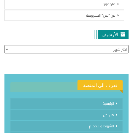
ملهمون
من “نص” المحروسة
الأرشيف
الأرشيف
تعرف الى المنصة
الرئيسية
من نحن
الشروط والاحكام