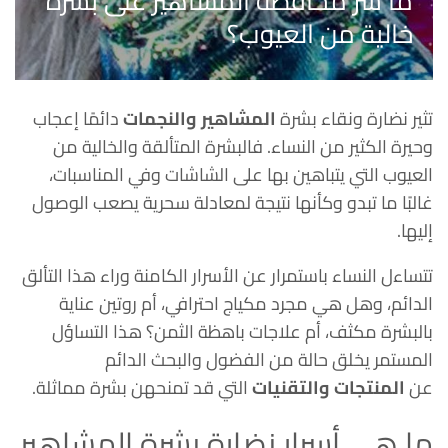
ما سر محافظة المشاهير على بشرة
خالية من العيوب؟
تثير نضارة ونقاء بشرة
المشاهير والنجمات
دائمًا إعجاب
وحيرة الكثير من النساء. فالبشرة المتألقة والخالية من
العيوب التي يتباهين بها على الشاشات وفي المناسبات،
غالبًا ما تبدو وكأنها نتيجة لمعادلة سحرية يصعب الوصول
إليها.
تتساءل النساء باستمرار عن الأسرار الكامنة وراء هذا التألق
الدائم، وهل هي مجرد مكياج احترافي، أم روتين عناية
بالبشرة مكثف، أم علاجات باهظة الثمن؟ هذا التساؤل
المستمر يخلق حالة من الفضول والبحث الدائم
عن
المنتجات والتقنيات
التي قد تمنحهن بشرة مماثلة.
ما هي أسرار نضارة بشرة المشاهير