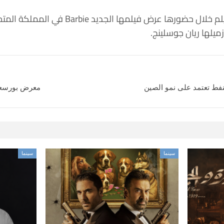
وحرصت مارجو روبى بطلة الفيلم خلال حضورها 
زميلها ريان جوسلينج.
نفط تعتمد على نمو الصين
معرض بورسعيد 
سينما
سينما