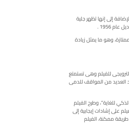
ضافة إلى إنها تظهر جلية
م 1956 .
73،1 جنيهًا إسترلينيًا) وفي حالة ممتازة، وهو ما يمثل زيادة
إعلان الترويجى للفيلم وهى تستمتع
د العديد من المواقف للدمى
مضحك والمذهل والذكي للغاية”، وطرح الفيلم
 وتصل مدته إلى 114 دقيقة، كما حصل الفيلم على إشادات إيجابية إلى
طريقة ممكنة، الفيلم