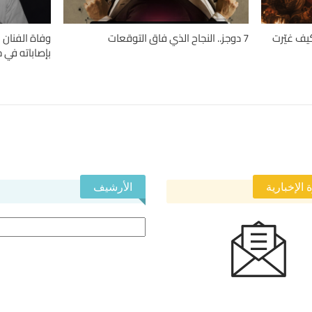
” إلى “أولاد رزق 3”.. كيف غيّرت
7 دوجز.. النجاح الذي فاق التوقعات
وفاة الفنان 
بإصاباته في ح
 الإخبارية
الأرشيف
الأرشيف
 في النشرة الإخبارية ليصلك كل جديد.