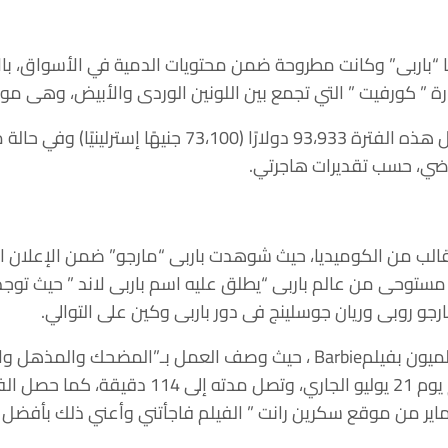
 “باربى” وكانت مطروحة ضمن محتويات الدمية في الأسواق، بالإ
” كورفيت ” التي تجمع بين اللونين الوردى والأبيض، وهى موديل عا
وتبلغ قيمة سيارة كورفيت خلال هذه الفترة 93،933 دولارًا (00
أحداث فيلم Barbie فى قالب من الكوميديا، حيث شوهدت باربى “مارجو” ضمن ال
ستوحى من عالم باربى “يطلق عليه اسم باربى لاند ” حيث توج
رجو روبى وريان جوسلينج فى دور باربى وكين على التوالي.
ومن ناحية أخرى، أشاد نقاد عالميون بفيلمBarbie ، حيث وصف العمل بـ”ال
الجديد بدور العرض حول العالم يوم 21 يوليو الجاري،
اير من موقع سكرين رانت ” الفيلم فاجأتني وأعني ذلك بأفضل 