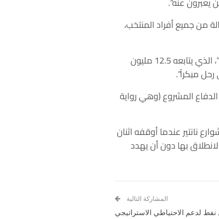
 يعبرون عنه”.
سالة من جميع أفراد المنتخب،
كان مبابي من أوائل الشخصيات العامة التي نددت بهذا الحادث، حيث كتب عبر حسابه في “تويتر”، الذي يتابعه 12.5 مليون
حل مبكراً”.
تخدم سلاحه في الدفاع المشروع (وهي رواية
رع نانتير عندما أوقفه اثنان
لانطلاق بها دون أن يهدد
المشاركة التالية