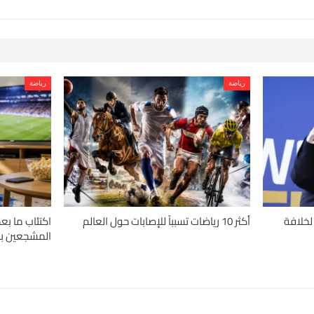
رياضة
رياضة
لخلافة
أكثر 10 رياضات تسبباً للإصابات حول العالم
اكتئاب ما بع
المشجعين با