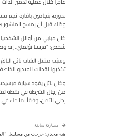
عاجزاً خلال عملية تدمير الذات
بدوره، بنجامين بافارد، نجم منت
وذلك قبل أن يمسح المنشور بع
شخص: “فرنسا تؤلمني. إنه وضع غ
تكذبها لقطات الفيديو الخاصة 
وكان نائل يقود سيارة مرسيدس 
من رجال الشرطة في نقطة تفتيش
رجلي الأمن، وفقاً لما جاء ف
مشاركة سابقة
هبة مجدي: خرجت من مسلسل “المد