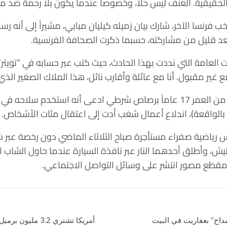
 الحقيقية. العنف ليس حلاً، وخصوصاً عندما يكون بلا رحمة ضد من
خب فرنسا الآخر، شارك بيان زميله كيليان مبابي، مشيراً إلى أنه ر
د قليل من مشاركته، حسبما ذكرت الصحافة الفرنسية.
ير مقبول. أنا مع عائلة وأقارب نائل، هذا الملاك الصغير الذي ر
وسبّب مقتل الشاب نائل البالغ من العمر 17 عاماً برصاص شرطي ادعى أنه اس
بالواقعة)، اندلاع أعمال شغب أدت إلى اعتقال مئات الأشخاص.
رياضية صفراء مستأجرة صباح الثلاثاء الماضي دون رخصة عبر شوا
، وأطلق أحدهما النار عبر نافذة السيارة عندما حاول الشاب ا
ي مقطع مصور انتشر على وسائل التواصل الاجتماعي.
اح” بعفاريت في البيت
أمريكا تشتري 3.2 مليون برميل نفط لدعم الاحتياطي الاستراتيجي