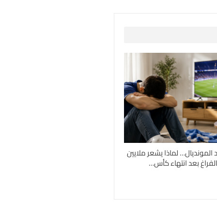
د المونديال… لماذا يشعر ملايين
لفراغ بعد انتهاء كأس…