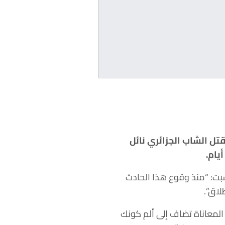
تل الشاب الجزائري نائل
يام.
سبت: “منذ وقوع هذا الحادث
لاق”.
 المعاناة تضاف إلى ألم كونك