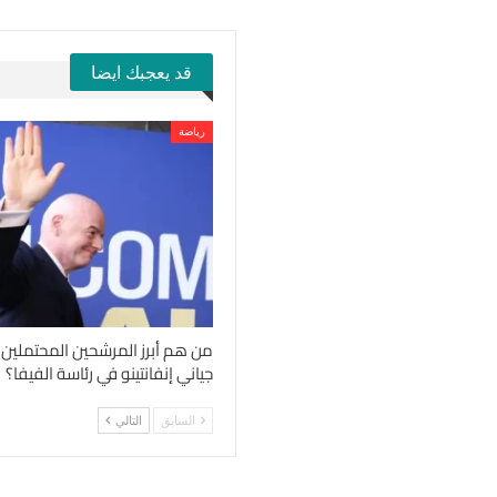
قد يعجبك ايضا
رياضة
من هم أبرز المرشحين المحتملين 
جياني إنفانتينو في رئاسة الفيفا؟
السابق
التالي