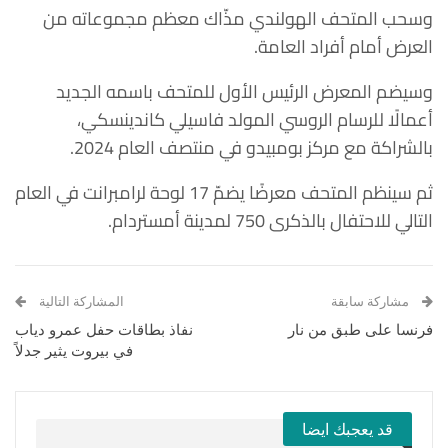
وسحب المتحف الهولندي مذّاك معظم مجموعاته من
العرض أمام أفراد العامة.
وسيضم المعرض الرئيس الأول للمتحف باسمه الجديد
أعمالًا للرسام الروسي المولد فاسيلي كاندينسكي،
بالشراكة مع مركز بومبيدو في منتصف العام 2024.
ثم سينظم المتحف معرضًا يضمّ 17 لوحة لرامبرانت في العام
التالي للاحتفال بالذكرى 750 لمدينة أمستردام.
مشاركة سابقة
المشاركة التالية
فرنسا على طبق من نار
نفاذ بطاقات حفل عمرو دياب
في بيروت يثير جدلاً
قد يعجبك ايضا