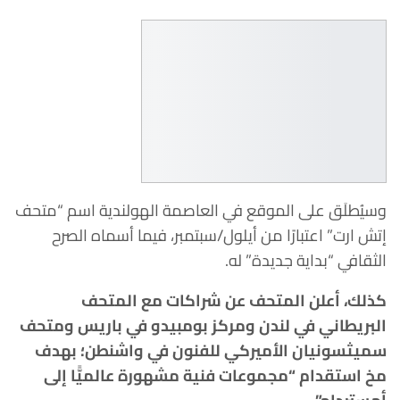
وسيُطلَق على الموقع في العاصمة الهولندية اسم “متحف
إتش ارت” اعتبارًا من أيلول/سبتمبر، فيما أسماه الصرح
الثقافي “بداية جديدة” له.
كذلك، أعلن المتحف عن شراكات مع المتحف
البريطاني في لندن ومركز بومبيدو في باريس ومتحف
سميثسونيان الأميركي للفنون في واشنطن؛ بهدف
مخ استقدام “مجموعات فنية مشهورة عالميًّا إلى