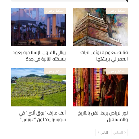
تشكيل وفنون
تشكيل وفنون
فنانة سعودية توثق التراث
بينالي الفنون الإسلامية يعود
العمراني بريشتها
بنسخته الثانية في جدة
تشكيل وفنون
تشكيل وفنون
نور الرياض يربط الفن بالتاريخ
ألف عازف “بوق ألبي” في
والمستقبل
سويسرا يدخلون “غينيس”
السابق
التالي