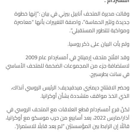
أمستردام”.
وقالت مديرة المتحف أنابيل بيرني في بيان :”إنها خطوة
جديدة وتثير الحماسة”، واصفة التغييرات بأنها “معاصرة
ومواكبة للتطور المستقبلي”.
ولم يأتِ البيان على ذكر روسيا.
وقد افتُتح متحف إرميتاج في أمستردام عام 2009
لاستضافة جزء من المجموعات الضخمة للمتحف الأساسي
في سانت بطرسبرج.
وحضر الافتتاح ديمتري ميدفيديف؛ الرئيس الروسي آنذاك،
الذي اتخذ مواقف متشددة بشأن أوكرانيا.
لكنّ فرع أمستردام قطع العلاقات مع المتحف الروسي في
آذار/مارس 2022، بعد أسابيع من حرب موسكو مع أوكرانيا،
قائلًا إن الرابط بين المؤسستيْن “لم يعد قابلًا للاستمرار”.