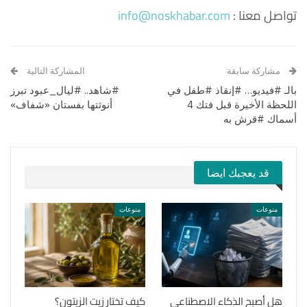
تواصل معنا :
info@noskhabar.com
مشاركة سابقة
المشاركة التالية
بالـ #فيديو… #إنقاذ #طفل في
#شاهد.. #ليال_عبود تبرز
اللحظة الأخيرة قبل فتك 4
أنوثتها بفستان «شفاف»
أسماك #قرش به
قد يعجبك ايضا
منوعات
منوعات
هل أصبح الذكاء الاصطناعي
كيف تختار زيت الزيتون؟