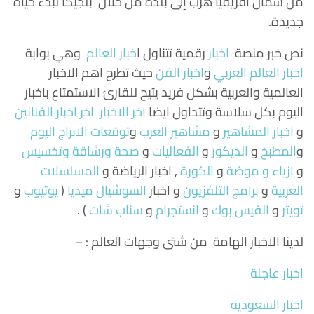
من شمال أفريقيا هرب إلى بلده من خلال بلجيكا لبدء حياة
جديدة.
نص خبر منصة
اخبار
رقمية تتناول
ا
خبار العالم
وهي بوابة
اخبار العالم العربي
و
اخبار الفن
حيث تطرح اهم الاخبار
العالمية والعربية بشكل فريد يتيح للقارئ الاستمتاع باخبار
اليوم بكل سلاسة وتتداول ايضا
اخر الاخبار
اخر اخبار الفنانين
و
اخبار المشاهير
و
مشاهير العرب
و
توقعات الابراج اليوم
و
المطبخ
و
الديكور
و
الفعاليات
و
صحة ورشاقة وتخسيس
و
ازياء و موضة
و
الكورة
, اخبار الرياضة و
المسلسلات
العربية
و
برامج التلفزيون
و اخبار
السوشيال ميديا
(
يوتيوب
و
تويتر
و
الفيس بوك
و
انستجرام
و
سناب شات
) .
لدينا الاخبار الهامة من شتى وجهات العالم : –
اخبار عاجلة
اخبار السعودية