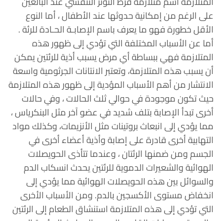
المتلازمة اسم متلازمة فرط التوتر التنفسي عند البالغين
على الرغم من إمكانية حدوثها عند الأطفال ، أما النوع
الأقل خطورة فهو ما يعرف باسم الإصابـة الحـادة للرئة .
أما عن الأسباب المختلفة التي تؤدي إلى ظهور هذه
المتلازمة فهي ببساطة أي مرض يسبب أذية للرئتين يمكن
أن يسبب هذه المتلازمة، وتعتبر الانتانات الجرثومية واسعة
الانتشار من أهم الأسباب المؤدية إلى ظهور هذه المتلازمة
حيث تكون موجودة في حوالي ثلث الحالات ، وفي حالات
أخرى تبدأ الإصابة بتلف شديد في عضو آخر مثل البنكرياس ،
مما يؤدي إلى انبعاث بروتينات مثل الأنزيمات، وكذلك مواد
التهابية أخرى قادرة على إصابة وأذية أعضاء أخرى في
الجسم ومن ضمنها الرئتان ، وعندما تتأذى الحويصلات
الهوائية والشعيرات الدموية للرئتين يحدث انسكاب الدم
والسوائل بين هذه الحويصلات الهوائية مما يؤدي إلى
انخفاض مستوى الأكسجين بالدم. ومن الأسباب الأخرى
التي تؤدي إلى هذه المتلازمة استنشاق الطعام إلى الرئتين