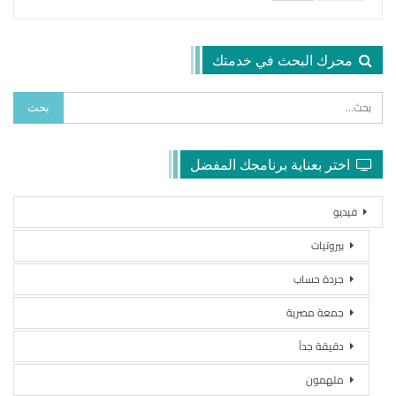
محرك البحث في خدمتك
اختر بعناية برنامجك المفضل
فيديو
بيروتيات
جردة حساب
جمعة مصرية
دقيقة جداً
ملهمون