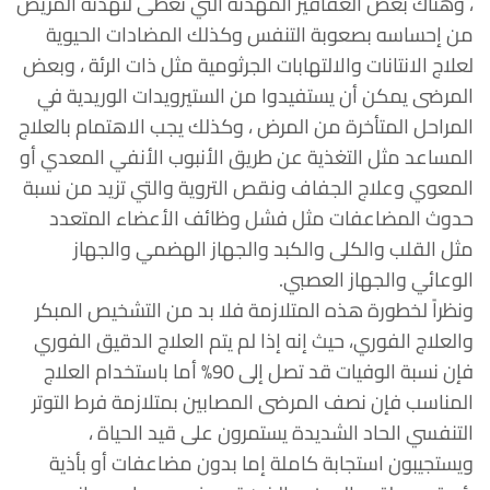
، وهناك بعض العقاقير المهدئة التي تعطى لتهدئة المريض
من إحساسه بصعوبة التنفس وكذلك المضادات الحيوية
لعلاج الانتانات والالتهابات الجرثومية مثل ذات الرئة ، وبعض
المرضى يمكن أن يستفيدوا من الستيرويدات الوريدية في
المراحل المتأخرة من المرض ، وكذلك يجب الاهتمام بالعلاج
المساعد مثل التغذية عن طريق الأنبوب الأنفي المعدي أو
المعوي وعلاج الجفاف ونقص التروية والتي تزيد من نسبة
حدوث المضاعفات مثل فشل وظائف الأعضاء المتعدد
مثل القلب والكلى والكبد والجهاز الهضمي والجهاز
الوعائي والجهاز العصبي.
ونظراً لخطورة هذه المتلازمة فلا بد من التشخيص المبكر
والعلاج الفوري، حيث إنه إذا لم يتم العلاج الدقيق الفوري
فإن نسبة الوفيات قد تصل إلى 90% أما باستخدام العلاج
المناسب فإن نصف المرضى المصابين بمتلازمة فرط التوتر
التنفسي الحاد الشديدة يستمرون على قيد الحياة ،
ويستجيبون استجابة كاملة إما بدون مضاعفات أو بأذية