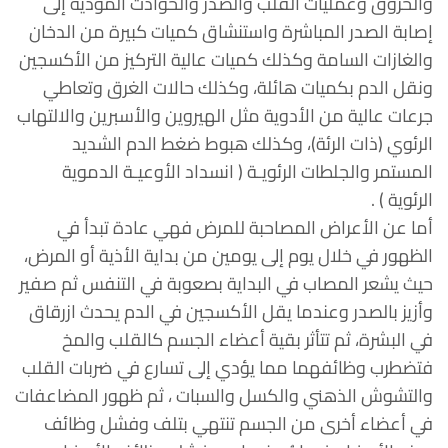
والحروق وعمليات القلب والصدر والحوادث المؤدية إلى
إصابة الصدر المباشرة واستنشاق كميات كبيرة من الدخان
والغازات السامة وكذلك كميات عالية التركيز من الأكسجين
ونقل الدم بكميات هائلة، وكذلك حالات الغرق وتعاطي
جرعات عالية من الأدوية مثل الهيروين والأسبرين والالتهاب
الرئوي (ذات الرئة)، وكذلك هبوط ضغط الدم الشديد
المستمر والجلطات الرئويـة ( انسداد الأوعيـة الدموية
الرئوية ) .
أما عن الأعراض المصاحبة للمرض فهي عادة تبدأ في
الظهور في خلال يوم إلى يومين من بداية الأذية أو المرض،
حيث يشعر المصاب في البداية بصعوبة في التنفس ثم صفير
وأزيز بالصدر وعندما يقل الأكسجين في الدم يحدث ازرقاق
في البشرة، ثم تتأثر بقية أعضاء الجسم كالقلب والمخ
فتضطرب وظائفهما مما يؤدي إلى تسارع في ضربات القلب
والتشوش الذهني والكسل والسبات ، ثم ظهور المضاعفات
في أعضاء أخرى من الجسم تنتهي بتلف وفشل وظائف