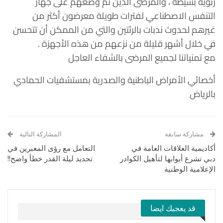
رئوية بسيطة ، والمرضى الذين تم وضعهم على جهاز
التنفس الاصطناعي لفترات طويلة معرضون أكثر من
غيرهم لحدوث ندبات بالرئتين والتي من الممكن أن تتحسن
في خلال أشهر قليلة من نزعهم من هذه الأجهزة .
مع تمنياتنا لجميع المرضى بالشفاء العاجل
أخصائي الأمراض الباطنية والصدرية بمستشفيات الحمادي
بالرياض
مشاركة سابقة
المشاركة التالية
أكاديمية العلاقات العامة في
التعامل مع رؤى المعبرين في
دبي تشرع أبوابها لتأهيل الكوادر
تحديد ليلة القدر خطأ واضح!!
الإعلامية الوطنية
قد يعجبك ايضا