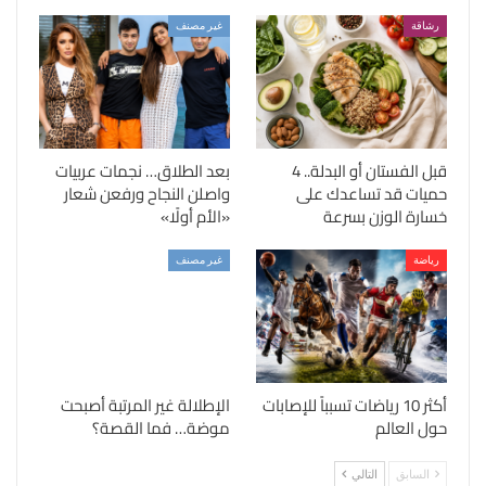
رشاقة
غير مصنف
قبل الفستان أو البدلة.. 4
بعد الطلاق… نجمات عربيات
حميات قد تساعدك على
واصلن النجاح ورفعن شعار
خسارة الوزن بسرعة
«الأم أولًا»
رياضة
غير مصنف
أكثر 10 رياضات تسبباً للإصابات
الإطلالة غير المرتبة أصبحت
حول العالم
موضة… فما القصة؟
السابق
التالي