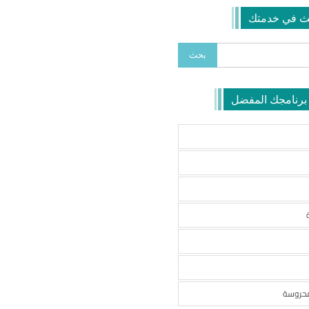
ث في خدمتك
 برنامجك المفضل
محروسة