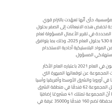
سسية، حتّى أنّها تعهّدت بالتزام قوي
 لخفض هذه الانبعاثات إلى الصفر بحلول
داف المحددة في تقرير الأعمال المسؤولة لعام
2020، تلتزم بخفض انبعاثات الكربون واستهلاك المياه بنسبة 30% بحلول العام 2025، وذلك بما يتوافق
المواد البلاستيكية أحادية الاستخدام
استهلاكي المسؤول.
وبناءً على الإنجاز الهام الذي حققته مجموعة فنادق راديسون في العام 2021 باعتباره العام الأكثر
ت المجموعة عن توقعاتها المبهرة التي
 15000 غرفة وتوقيع عقود لإنشاء 330 فندقًا في أوروبا والشرق الأوسط وأفريقيا وآسيا
والمحيط الهادئ في العام 2022. وفي الوقت الراهن، تشغّل المجموعة 62 فندقًا في منطقة الشرق
الأوسط وشمال أفريقيا يبلغ عدد غرفها 14145 غرفة. وبما أنّ المجموعة تمتلك 41 مشروعًا إضافيًا
قيد الإنشاء، تتجه نحو تحقيق هدفها المتمثل في امتلاك محفظة تضم 160 فندقًا و35000 غرفة في