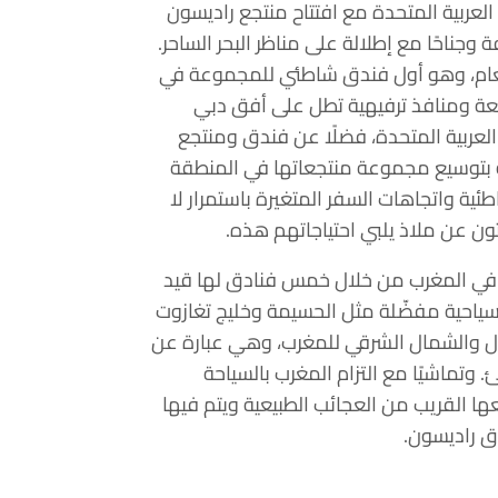
عربية المتحدة مع افتتاح منتجع راديسون
مة في جزيرة المرجان. ويضم هذا المنتجع 388 غرفة وجناحًا مع إطلالة على مناظر البحر الساحر.
العام، وهو أول فندق شاطئي للمجموعة في
عة ومنافذ ترفيهية تطل على أفق دبي
ت العربية المتحدة، فضلًا عن فندق ومنتجع
امة بتوسيع مجموعة منتجعاتها في المنطقة
طئية واتجاهات السفر المتغيرة باستمرار لا
ثون عن ملاذ يلبي احتياجاتهم هذه.
في المغرب من خلال خمس فنادق لها قيد
 سياحية مفضّلة مثل الحسيمة وخليج تغازوت
ال والشمال الشرقي للمغرب، وهي عبارة عن
تماشيًا مع التزام المغرب بالسياحة
ها القريب من العجائب الطبيعية ويتم فيها
ق راديسون.