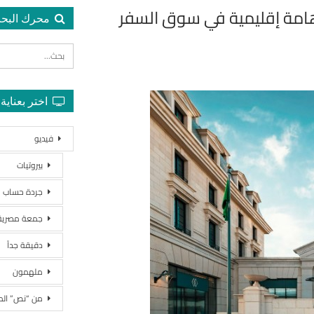
هامة إقليمية في سوق السفر
محرك البح
اختر بعناية
فيديو
بيروتيات
جردة حساب
جمعة مصرية
دقيقة جداً
ملهمون
من “نص” ال