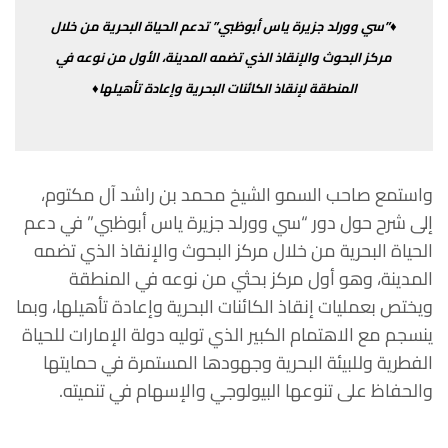
♦”
سي
وورلد
جزيرة
ياس
أبوظبي
”
تدعم
الحياة
البحرية
من
خلال
مركز
البحوث
والإنقاذ
الذي
تضمه
المدينة،
الأول
من
نوعه
في
المنطقة
لإنقاذ
الكائنات
البحرية وإعادة
تأهيلها♦
واستمع
صاحب
السمو
الشيخ
محمد
بن
راشد
آل
مكتوم،
إلى
شرح
حول
دور
“
سي
وورلد
جزيرة
ياس
أبوظبي
”
في
دعم
الحياة
البحرية
من
خلال
مركز البحوث
والإنقاذ
الذي
تضمه
المدينة،
وهو
أول
مركز
بحثي
من
نوعه
في
المنطقة
ويختص
بعمليات
إنقاذ
الكائنات
البحرية
وإعادة
تأهيلها،
وبما
ينسجم
مع
الاهتمام
الكبير
الذي
توليه
دولة
الإمارات
للحياة
الفطرية
وللبيئة
البحرية
وجهودها
المستمرة
في
حمايتها
والحفاظ
على
تنوعها
البيولوجي
والإسهام
في
تنميته
.