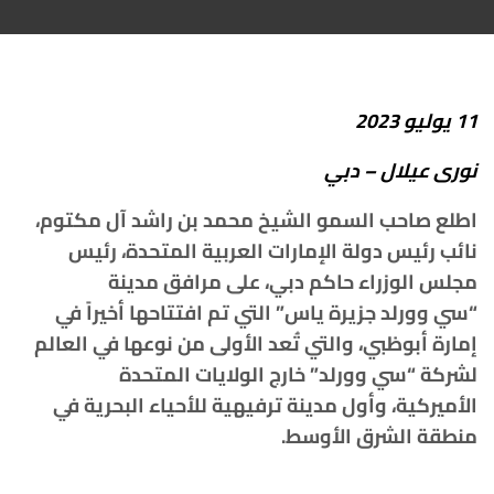
11
يوليو
2023
نورى
عيلال
–
دبي
اطلع
صاحب
السمو
الشيخ
محمد
بن
راشد
آل
مكتوم،
نائب
رئيس
دولة
الإمارات
العربية
المتحدة،
رئيس
مجلس
الوزراء
حاكم
دبي،
على
مرافق
مدينة
“
سي
وورلد
جزيرة
ياس
”
التي
تم
افتتاحها
أخيراً
في
إمارة
أبوظبي،
والتي
تُعد
الأولى
من
نوعها
في
العالم
لشركة
“
سي
وورلد”
خارج
الولايات
المتحدة
الأميركية،
وأول
مدينة
ترفيهية
للأحياء
البحرية
في
منطقة
الشرق
الأوسط
.