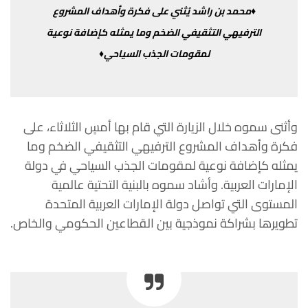
♦محمد
بن
راشد
يُثني
على
فكرة
وأهداف
المشروع
الترفيهي
التثقيفي
الضخم
وما
يمثله
كإضافة
نوعية
لمقومات
الجذب
السياحي♦
وأثنى
سموه
خلال
الزيارة
التي
قام
بها
أمسٍ
الثلاثاء،
على
فكرة
وأهداف
المشروع
الترفيهي
التثقيفي
الضخم
وما
يمثله
كإضافة
نوعية
لمقومات
الجذب السياحي
في
دولة
الإمارات
العربية
.
وأشاد
سموه
بالبنية
التحتية
عالمية
المستوى
التي
تواصل
دولة
الإمارات
العربية
المتحدة
تطويرها
بشراكة
نموذجية
بين
القطاعين
الحكومي
والخاص
.