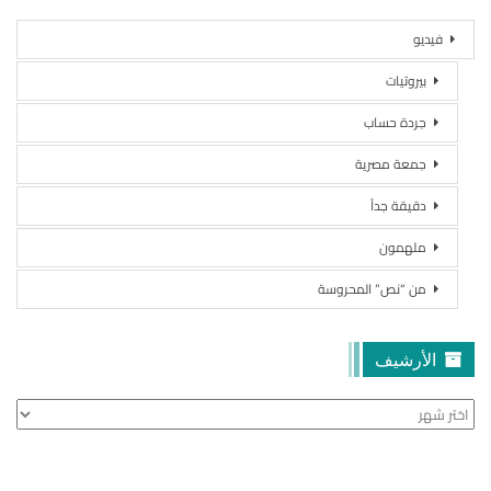
فيديو
بيروتيات
جردة حساب
جمعة مصرية
دقيقة جداً
ملهمون
من “نص” المحروسة
الأرشيف
الأرشيف