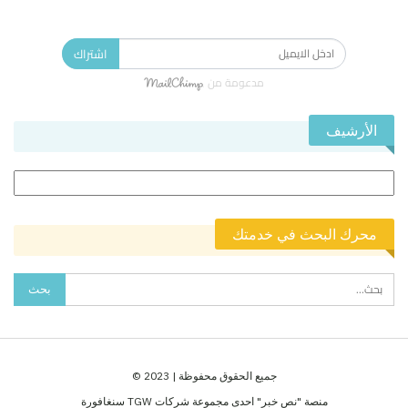
الاشتراك في النشرة الإخبارية ليصلك كل جديد.
اشتراك
مدعومة من
الأرشيف
الأرشيف
محرك البحث في خدمتك
جميع الحقوق محفوظة | 2023 ©
منصة "نص خبر" احدى مجموعة شركات TGW سنغافورة