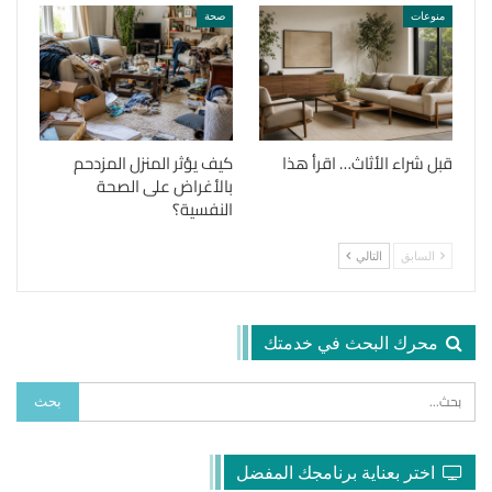
منوعات
صحة
قبل شراء الأثاث… اقرأ هذا
كيف يؤثر المنزل المزدحم
بالأغراض على الصحة
النفسية؟
السابق
التالي
محرك البحث في خدمتك
اختر بعناية برنامجك المفضل