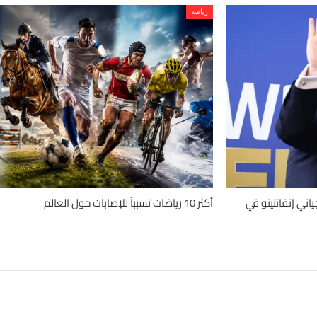
رياضة
اني إنفانتينو في
أكثر 10 رياضات تسبباً للإصابات حول العالم