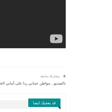
مشاركة سابقة
بالفيديو… مواطن عماني ردا على أماني الخي
قد يعجبك ايضا