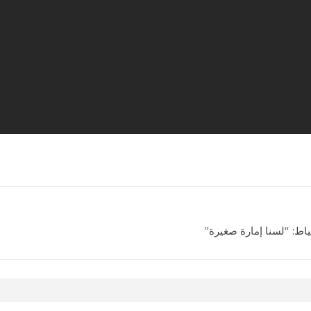
اط: “لسنا إمارة صغيرة”