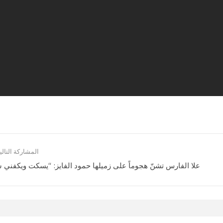
المشاركة التالي
علا الفارس تشنّ هجوماً على زميلها حمود الفايز: “يسكت ويكفني 