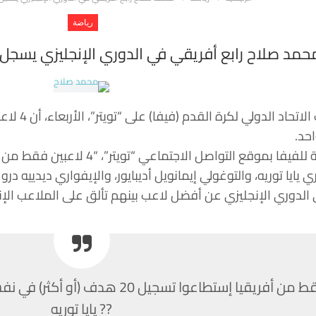
رياضة
حمد صلاح رابع أفريقي في الدوري الإنجليزي يسجل أكثر من 20 هد
سبوتنيك – 
ري يايا توريه، والتوغولي إيمانويل أديبايور، والإيفواري ديديي
الدوري الإنجليزي عن أفضل لاعب بينهم تألق على الملاعب الإنج
إستطاعوا تسجيل 20 هدف (أو أكثر) في نفس الموسم من الدوري الإنجليزي الممتاز:
?? يايا توريه