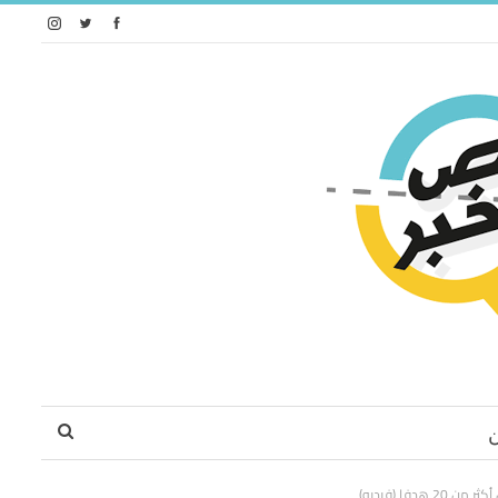
فا (فيديو)