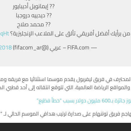
?? إيمانويل أديبايور
?? ديدييه دروجبا
?? محمد صلاح
من برأيك أفضل أفريقي تألق على الملاعب الإنجليزية؟
IqHt
— FIFA.com – عربي (@fifacom_ar)
 2018
لمحترف في فريق ليفربول يقدم موسما استثنائيا مع فريقه و
ر بسبب “خطأ فظيع”
 فريق توتنهام على صدارة ترتيب هدافي الموسم الحالي لـ “الب