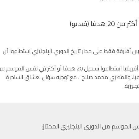
فا (فيديو)
محمد صلاح: كشف حساب الاتحاد الدولي لكرة القدم (فيفا) على “تويتر”، الأربعاء، أن 4 لاعبين أفارقة فقط على مدار تاريخ الدوري الإنجليزي استطاعوا أن
وجاء في تغريدة على الصفحة الرسمية للفيفا بموقع التواصل الاجتماعي “تويتر”، “4 لاعبين فقط من أفريقيا استطاعوا تسجيل 20 هدفا أو أكثر في نفس المو
ه دروغبا، والمصري محمد صلاح”، مع توجيه سؤال لعشاق الساحرة
ليزية.