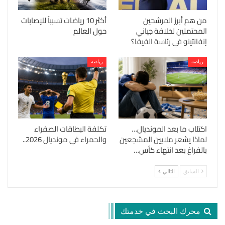
من هم أبرز المرشحين
أكثر 10 رياضات تسبباً للإصابات
المحتملين لخلافة جياني
حول العالم
إنفانتينو في رئاسة الفيفا؟
رياضة
رياضة
اكتئاب ما بعد المونديال…
تكلفة البطاقات الصفراء
لماذا يشعر ملايين المشجعين
والحمراء في مونديال 2026..
بالفراغ بعد انتهاء كأس…
السابق
التالي
محرك البحث في خدمتك