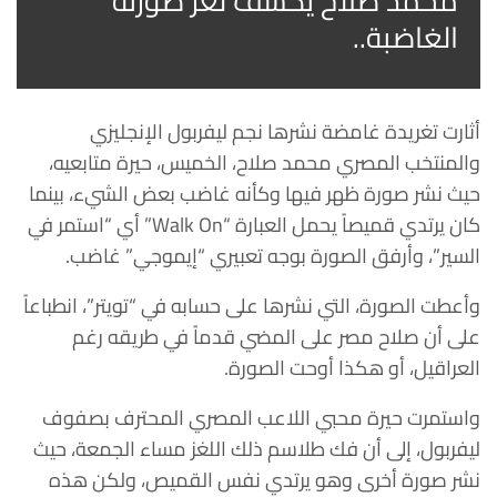
محمد صلاح يكشف لغز صورته
الغاضبة..
أثارت تغريدة غامضة نشرها نجم ليفربول الإنجليزي
والمنتخب المصري محمد صلاح، الخميس، حيرة متابعيه،
حيث نشر صورة ظهر فيها وكأنه غاضب بعض الشيء، بينما
كان يرتدي قميصاً يحمل العبارة “Walk On” أي “استمر في
السير”، وأرفق الصورة بوجه تعبيري “إيموجي” غاضب.
وأعطت الصورة، التي نشرها على حسابه في “تويتر”، انطباعاً
على أن صلاح مصر على المضي قدماً في طريقه رغم
العراقيل، أو هكذا أوحت الصورة.
واستمرت حيرة محبي اللاعب المصري المحترف بصفوف
ليفربول، إلى أن فك طلاسم ذلك اللغز مساء الجمعة، حيث
نشر صورة أخرى وهو يرتدي نفس القميص، ولكن هذه