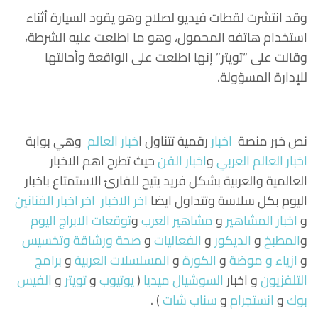
وقد انتشرت لقطات فيديو لصلاح وهو يقود السيارة أثناء
استخدام هاتفه المحمول، وهو ما اطلعت عليه الشرطة،
وقالت على “تويتر” إنها اطلعت على الواقعة وأحالتها
للإدارة المسؤولة.
نص خبر منصة
اخبار
رقمية تتناول
ا
خبار العالم
وهي بوابة
اخبار العالم العربي
و
اخبار الفن
حيث تطرح اهم الاخبار
العالمية والعربية بشكل فريد يتيح للقارئ الاستمتاع باخبار
اليوم بكل سلاسة وتتداول ايضا
اخر الاخبار
اخر اخبار الفنانين
و
اخبار المشاهير
و
مشاهير العرب
و
توقعات الابراج اليوم
و
المطبخ
و
الديكور
و
الفعاليات
و
صحة ورشاقة وتخسيس
و
ازياء و موضة
و
الكورة
و
المسلسلات العربية
و
برامج
التلفزيون
و اخبار
السوشيال ميديا
(
يوتيوب
و
تويتر
و
الفيس
بوك
و
انستجرام
و
سناب شات
) .