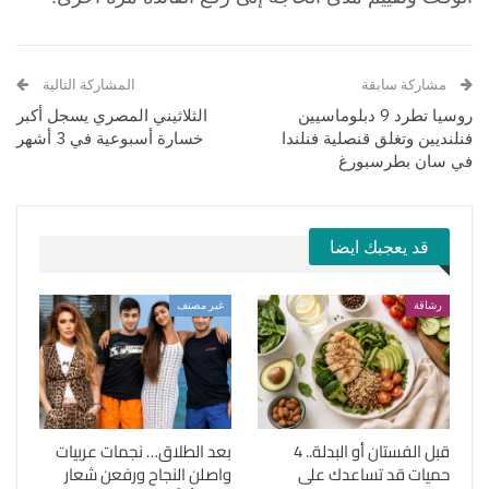
مشاركة سابقة
المشاركة التالية
روسيا تطرد 9 دبلوماسيين
الثلاثيني المصري يسجل أكبر
فنلنديين وتغلق قنصلية فنلندا
خسارة أسبوعية في 3 أشهر
في سان بطرسبورغ
قد يعجبك ايضا
رشاقة
غير مصنف
قبل الفستان أو البدلة.. 4
بعد الطلاق… نجمات عربيات
حميات قد تساعدك على
واصلن النجاح ورفعن شعار