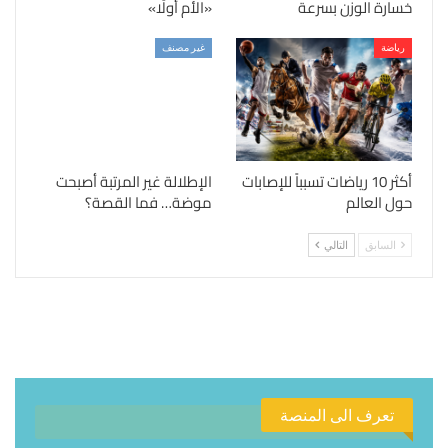
خسارة الوزن بسرعة
«الأم أولًا»
رياضة
غير مصنف
أكثر 10 رياضات تسبباً للإصابات
الإطلالة غير المرتبة أصبحت
حول العالم
موضة… فما القصة؟
السابق
التالي
تعرف الى المنصة