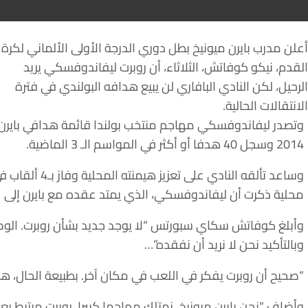
أعلن مدرب بايرن ميونيخ بطل دوري الدرجة الأولى الألماني لكرة
القدم، نيكو كوفاتش، الثلاثاء، أن روبرت ليفاندوفسكي يريد
الرحيل، لكن النادي البافاري لن يبيع هدافه البولندي في فترة
الانتقالات الحالية.
2014 وسجل 40 هدفا أو أكثر في المواسم الـ 3 الماضية.
محلية ذكرت أن ليفاندوفسكي، الذي يمتد عقده مع بايرن إلى 2021، يسعى للانتقال لناد جديد.
وأبلغ كوفاتش سكاي سبورتس “لا يوجد جديد بشأن روبرت. الوضع ا
وبالتأكيد نحن لا نريد أن نفقده”…
“صحيح أن روبرت يفكر في اللعب في مكان آخر. بطبيعة الحال، هنا
وأضاف “نحن بايرن ميونيخ، نمتلك مهاجما كبيرا. روبرت مرتبط ب