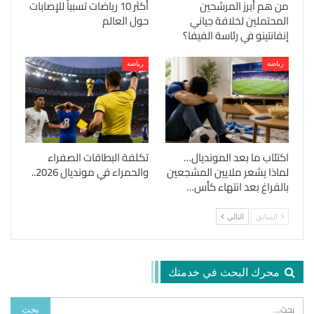
من هم أبرز المرشحين
أكثر 10 رياضات تسبباً للإصابات
المحتملين لخلافة جياني
حول العالم
إنفانتينو في رئاسة الفيفا؟
رياضة
رياضة
اكتئاب ما بعد المونديال…
تكلفة البطاقات الصفراء
لماذا يشعر ملايين المشجعين
والحمراء في مونديال 2026..
بالفراغ بعد انتهاء كأس…
السابق
التالي
محرك البحث في خدمتك