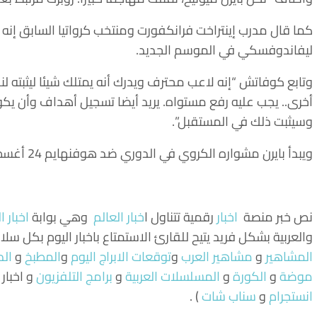
كما قال مدرب إينتراخت فرانكفورت ومنتخب كرواتيا السابق إنه لا 
ليفاندوفسكي في الموسم الجديد.
وتابع كوفاتش “إنه لاعب محترف ويدرك أنه يمتلك شيئا ليثبته ل
أخرى.. يجب عليه رفع مستواه. يريد أيضا تسجيل أهداف وأن يكو
وسيثبت ذلك في المستقبل”.
ويبدأ بايرن مشواره الكروي في الدوري ضد هوفنهايم 24 أغسطس.
نص خبر منصة
اخبار
رقمية تتناول
ا
خبار العالم
وهي بوابة
اخبار ا
والعربية بشكل فريد يتيح للقارئ الاستمتاع باخبار اليوم بكل سل
المشاهير
و
مشاهير العرب
و
توقعات الابراج اليوم
و
المطبخ
و
الد
موضة
و
الكورة
و
المسلسلات العربية
و
برامج التلفزيون
و اخبار
انستجرام
و
سناب شات
) .