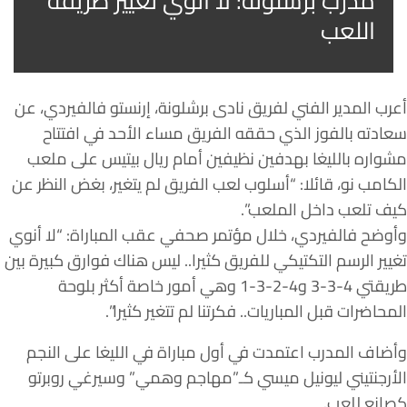
مدرب برشلونة: لا أنوي تغيير طريقة
اللعب
أعرب المدير الفني لفريق نادى برشلونة، إرنستو فالفيردي، عن
سعادته بالفوز الذي حققه الفريق مساء الأحد في افتتاح
مشواره بالليغا بهدفين نظيفين أمام ريال بيتيس على ملعب
الكامب نو، قائلا: “أسلوب لعب الفريق لم يتغير، بغض النظر عن
كيف تلعب داخل الملعب”.
وأوضح فالفيردي، خلال مؤتمر صحفي عقب المباراة: “لا أنوي
تغيير الرسم التكتيكي للفريق كثيرا.. ليس هناك فوارق كبيرة بين
طريقتي 4-3-3 و4-2-3-1 وهي أمور خاصة أكثر بلوحة
المحاضرات قبل المباريات.. فكرتنا لم تتغير كثيرا”.
وأضاف المدرب اعتمدت في أول مباراة في الليغا على النجم
الأرجنتيني ليونيل ميسي كـ”مهاجم وهمي” وسيرغي روبرتو
كصانع للعب.