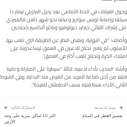
وحول الغيابات في الخط الأمامي بعد رحيل البرازيلي نيمار دا
سيلفا وإصابة لويس سواريز وغيابه نحو شهر، راهن فالفيردي
على إشراك الثنائي جيرارد ديولوفيو وباكو ألكاسير كجناحين.
وأضاف: “في النهاية، وبغض النظر عن الطريقة التي تلعب بها،
الأسلوب لم يتغير. نحتاج للاعبين في العمق ليساعدوننا على
امتلاك الكرة ونحتاج للعب أكثر في العمق”.
وأشاد المدرب بأداء لاعبيه، قائلاً “سيطرنا على المباراة وعانينا
قليلا من أجل صناعة المزيد من الفرص منذ البداية، وفي الشوط
الثاني الأداء هبط قليلا بسبب الاطمئنان للنتيجة”.
مشاركة سابقة
المشاركة التالية
تفسير العطر في المنام
اكثر 10 اماكن سرية على وجه
الأرض