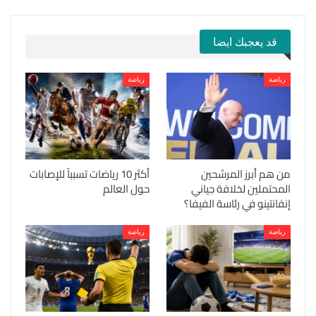
قد يعجبك ايضا
رياضة
رياضة
من هم أبرز المرشحين
أكثر 10 رياضات تسبباً للإصابات
المحتملين لخلافة جياني
حول العالم
إنفانتينو في رئاسة الفيفا؟
رياضة
رياضة