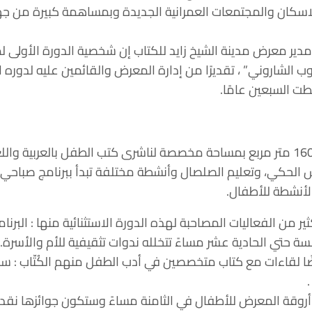
اسكان والمجتمعات العمرانية الجديدة وبمساهمة كبيرة من جهاز
مدير معرض مدينة الشيخ زايد للكتاب إن شخصية الدورة الأولى 
 الشاروني” ، تقديرًا من إدارة المعرض والقائمين عليه لدوره ال
ت السبعين عامًا.
ويقام المعرض علي مساحة 1600 متر مربع بمساحة مخصصة لناشرى كتب الطفل بالعر
 الحكي، وتعليم الصلصال وأنشطة مختلفة تبدأ ببرنامج صباحي م
 الأنشطة للأطفال.
ثير من الفعاليات المصاحبة لهذه الدورة الاستثنائية منها : الب
 حتي الحادية عشر مساءً تتخلله ندوات تثقيفية للأم والأسرة.
ضًا لقاءات مع كتاب متخصصين في أدب الطفل منهم الكُتّاب : سما
روقة المعرض للأطفال في الثامنة مساءً وستكون جوائزها نقدي