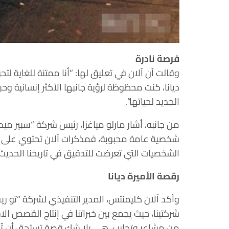
فرصة نادرة
وقالت آن آلان في تعليق لها: “أنا ممتنة للغاية ل
ديانا، كنت محظوظة لرؤية جانبها الأكثر إنسانية و
الجديد لحياتها”.
من جانبه، أشار مارلو مياغزا، رئيس شركة “سبير ميد
شخصية عامة محبوبة، فمذكرات آلان تحتوي على 
الشخصيات التي تعرضت للتدقيق في تاريخنا الحديث”
رقصة الأميرة ديانا
وأكد آلان كليمنتس، المدير التنفيذي لشركة “تو ري
شركتينا، حيث يجمع بين خبراتنا في إنتاج القصص ال
من مشاعر وتجارب، هي بلا شك قصة تستحق أن تُر