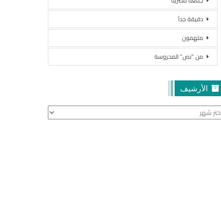
جمعة مصرية
دقيقة جداً
ملهمون
من “نص” المحروسة
الأرشيف
أرشيف