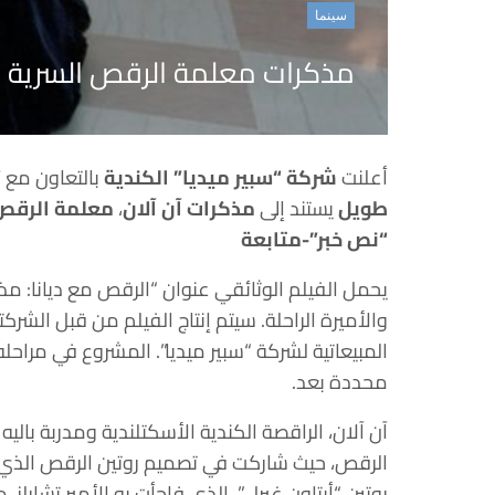
سينما
مذكرات معلمة الرقص السرية للأ
أعلنت
شركة “سبير ميديا” الكندية
بالتعاون مع
“
طويل
يستند إلى
مذكرات آن آلان
،
معلمة الرقص ا
“نص خبر”-متابعة
يحمل الفيلم الوثائقي عنوان “الرقص مع ديانا: م
والأميرة الراحلة. سيتم إنتاج الفيلم من قبل الشرك
المبيعاتية لشركة “سبير ميديا”. المشروع في مراحله 
محددة بعد.
آن آلان، الراقصة الكندية الأسكتلندية ومدربة باليه 
روتين “أبتاون غيرل”، الذي فاجأت به الأمير تشارل