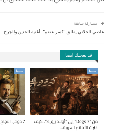
مشاركة سابقة
عاصي الحلاني يطلق “كسر عضم”.. أغنية الحنين والجرح
قد يعجبك ايضا
سينما
سينما
من “7 Dogs” إلى “أولاد رزق 3”.. كيف
7 دوجز.. النجاح الذي فاق التوقعات
غيّرت الأفلام العربية…