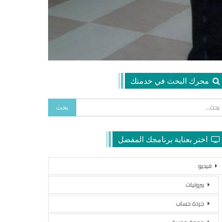
محرك البحث في خدمتك
اختر بعناية برنامجك المفضل
فيديو
بيروتيات
جردة حساب