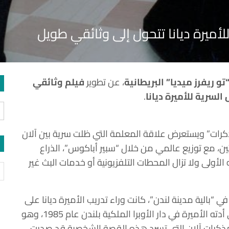
ميرة ديانا تتحول إلى وثائقي طويل
تو ريفرز ميديا” البريطانية
، عن تطوير
فيلم وثائقي
لسرية للأميرة ديانا
.
ذكرات” ويستعرض علاقة المعلمة التي ظلت سرية بين آلان
تين، مع توزيع عالمي من خلال “سبير أباكوس”، الذراع
الأولى ولا تزال المحطات التلفزيونية أو خدمات البث غير
في “بالية مدينة لندن”، كانت وراء تدريب الأميرة ديانا على
الرقص، حيث شاركت في تصميم روتين الرقص الذي أدته الأميرة في دار الأوبرا الملكية بلندن عام 1985، وهو
ز. مذكرات آلان التي تسرد هذه القصة الشخصية قد صدرت