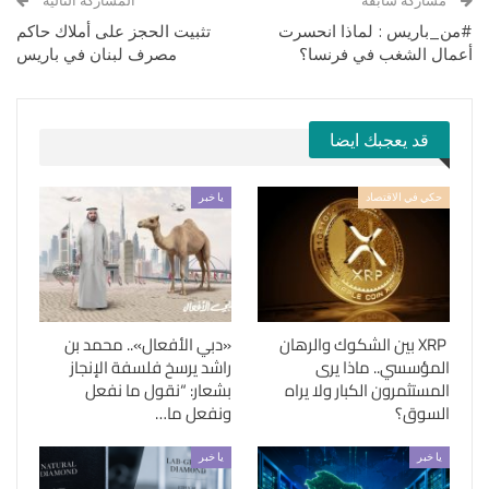
مشاركة سابقة
المشاركة التالية
#من_باريس : لماذا انحسرت
تثبيت الحجز على أملاك حاكم
أعمال الشغب في فرنسا؟
مصرف لبنان في باريس
قد يعجبك ايضا
حكي في الاقتصاد
يا خبر
XRP بين الشكوك والرهان
«دبي الأفعال».. محمد بن
المؤسسي.. ماذا يرى
راشد يرسخ فلسفة الإنجاز
المستثمرون الكبار ولا يراه
بشعار: “نقول ما نفعل
السوق؟
ونفعل ما…
يا خبر
يا خبر