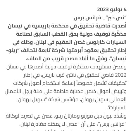
4 يوليو 2023
“نص خبر”_ فرانس برس
أصدرت قاضية تحقيق في محكمة باريسية في نيسان
مذكّرة توقيف دولية بحق القطب السابق لصناعة
السيارات كارلوس غصن المقيم في لبنان، وذلك في
إطار تحقيق بعقود أبرمتها شركة تابعة لتحالف “رينو-
نيسان”، وفق ما أفاد مصدر قريب من الملف.
وغصن مستهدف بمذكرة توقيف دولية أصدرها في نيسان
2022 قاضي تحقيق في نانتير، قرب باريس، في إطار
تحقيقات تشمل خصوصاً إساءة استخدام أصول شركات
وتبييض أموال ضمن عصابة منظمة على صلة برجل الأعمال
العماني سهيل بهوان، مؤسّس شركة “سهيل بهوان
للسيارات”.
وشدّد ليون ديل فورنو ومارتان رينو، غصن في تصريح لوكالة
“فرانس برس”، على أنّ “غصن لا يمكنه مغادرة لبنان.