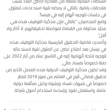
السلطات اللبنانية تمنعه من مغادرة أراضي البلاد بسبب
ملاحقات يابانية. بالتالي لا يمكنه تلبية استدعاءات للمثول
في جلسات لتوجيه اتّهام إليه في فرنسا”.
وتابع المحاميان: “بالتالي فإن مذكّرة التوقيف هذه هي
مجرّد محاولة من القضاة لمواصلة تحقيقاتهم، لا أكثر ولا
أقل”.
وأصدرت قاضية التحقيق الباريسية مذكّرة التوقيف هذه
في نيسان بعد امتناع غضن عن المثول تلبية لاستدعائه
لتوجيه لائحة اتّهامية إليه في التاسع عشر من أيار 2022 على
صلة خصوصاً بفساد مالي.
وقد تكون مذكّرة التوقيف الدولية هذه الفصل الأخير من
تحقيق قضائي فُتِح في العاشر من تموز 2019 للنظر
خصوصاً في شبهات فساد ورشوة وكيل منظّمة دولية
عامة، واستغلال نفوذ وإساءة استخدام أصول شركة.