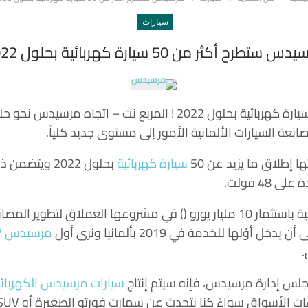
سيارات
س ستطرح أكثر من 50 سيارة كهربائية بحلول 2022
ستطرح أكثر من 50 سيارة كهربائية بحلول 2022 ! المربع نت – ا
صانعة السيارات الألمانية الأمور إلى مستوى جديد كلياً.
تها إطلاق ما يزيد عن 50
سيارة كهربائية
بحلول 2022 وي
4 فولت.
ستقوم صانعة السيارات الالمانية باستثمار 10 مليار يورو () في مشروعها العملا
ّلها للخدمة في 2019 بألمانيا ونرى أول
مرسيدس SUV كهربائية
.
 إدارة مرسيدس، فإنه سيتم إنتاج
سيارات مرسيدس الكهربائي
أسواق سواءً كنا نتحدث عن سمارت فورتو الصغيرة أو SUV كبيرة.