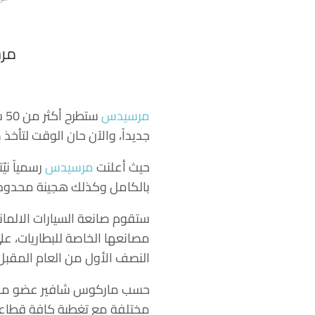
مرسيد
مرسيدس
جديداً، والآن حان الوقت لتأخذ 
حيث أعلنت
مرسيدس
رسمياً نيّ
بالكامل وكذلك هجينة محدودة على 8
مصانعها الخاصة للبطاريات، على أن يدخل أو
النصف الأول من العام المقبل
حسب ماركوس شافير عضو مجلس
مختلفة مع تغطية كافة قطاعات ال