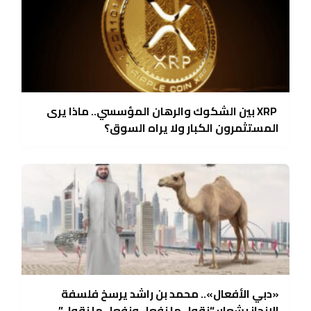
XRP بين الشكوك والرهان المؤسسي.. ماذا يرى
المستثمرون الكبار ولا يراه السوق؟
«دبي الأفعال».. محمد بن راشد يرسخ فلسفة
الإنجاز بشعار: “نقول ما نفعل ونفعل ما نقول”