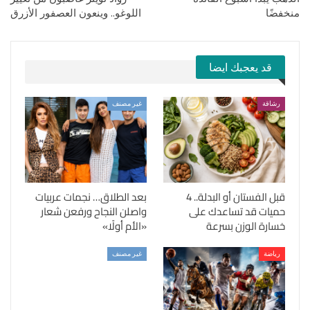
منخفضًا
اللوغو.. وينعون العصفور الأزرق
قد يعجبك ايضا
رشاقة
غير مصنف
قبل الفستان أو البدلة.. 4
بعد الطلاق… نجمات عربيات
حميات قد تساعدك على
واصلن النجاح ورفعن شعار
خسارة الوزن بسرعة
«الأم أولًا»
رياضة
غير مصنف