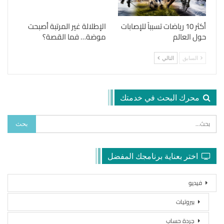
أكثر 10 رياضات تسبباً للإصابات
الإطلالة غير المرتبة أصبحت
حول العالم
موضة… فما القصة؟
السابق
التالي
محرك البحث في خدمتك
اختر بعناية برنامجك المفضل
فيديو
بيروتيات
جردة حساب