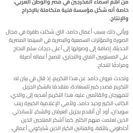
من أهم أسماء المخرجين في مصر والوطن العربي،
خاصة أنه شكّل مؤسسة فنية متكاملة بالإخراج
والإنتاج.
ويأتي ذلك بسبب أعمال حامد، التي شكلت طفرة في مجال
الصورة والمؤثرات السمعية والبصرية في السينما المصرية
الحديثة، إضافة إلى وصولها إلى أعلى درجات سلم النجاح
على المستويين الفني والتجاري، لتصبح أعماله أصيلة
ومرادفًا للنجاح.
وتحدث مروان حامد عن هذا التكريم، إذ قال في بيان له:
التكريم مصدر كبير للسعادة، متقدمًا بالشكر الجزيل
للمهرجان والقائمين عليه، هذا التكريم أهديه إلى والدي،
الكاتب الكبير وحيد حامد، ولأمي الإعلامية الكبيرة زينب
سويدان، أود أن أتقدم بجزيل العرفان والشكر، لأساتذتي
الذين تعلمت منهم الكثير، كما أشكر المنتجين الذين
أحاطوني بالثقة، والفنانين الكبار الذين شاركوني أعمالي،