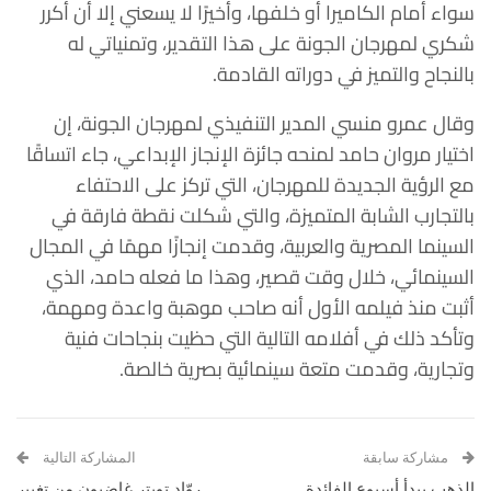
سواء أمام الكاميرا أو خلفها، وأخيرًا لا يسعني إلا أن أكرر
شكري لمهرجان الجونة على هذا التقدير، وتمنياتي له
بالنجاح والتميز في دوراته القادمة.
وقال عمرو منسي المدير التنفيذي لمهرجان الجونة، إن
اختيار مروان حامد لمنحه جائزة الإنجاز الإبداعي، جاء اتساقًا
مع الرؤية الجديدة للمهرجان، التي تركز على الاحتفاء
بالتجارب الشابة المتميزة، والتي شكلت نقطة فارقة في
السينما المصرية والعربية، وقدمت إنجازًا مهمًا في المجال
السينمائي، خلال وقت قصير، وهذا ما فعله حامد، الذي
أثبت منذ فيلمه الأول أنه صاحب موهبة واعدة ومهمة،
وتأكد ذلك في أفلامه التالية التي حظيت بنجاحات فنية
وتجارية، وقدمت متعة سينمائية بصرية خالصة.
مشاركة سابقة
المشاركة التالية
الذهب يبدأ أسبوع الفائدة
روّاد تويتر غاضبون من تغيير