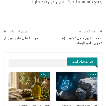
يصنع مسلسله للمرة الأولى على خطوطها.
مشاركة سابقة
المشاركة التالية
أحمد شفيق كامل : كتبت”إنت
فرنسا على طبق من نار
عمري” لعبدالوهاب
قد يعجبك ايضا
منوعات
منوعات
هل أصبح الذكاء الاصطناعي
كيف تختار زيت الزيتون؟