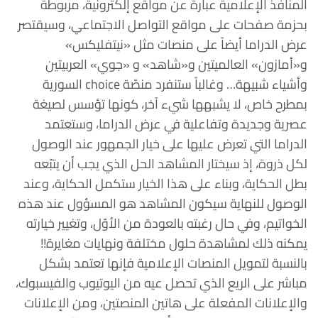
المنافذ الإعلامية عبارة عن مواقع إلكترونية، مربوطة
بحزمة صفحات على مواقع التواصل الاجتماعي، وسيقتصر
عرض الدراما أيضاً على منصات مثل «نيتفليكس»
و«أمازون» العالميتين و«شاهد» و «جوي» العربيتين
وأشياء شبيهة… وغالباً ستنفرد منصّة choice السورية
بمطرح خاص، لا يشبهها شيء آخر، كونها تؤسس لصيغة
عصرية وجديدة وتفاعلية في عرض الدراما، وستعتمد
الدراما التي تعرض عليها على خيار الجمهور عند الوصول
لكل ذروة، إذ سيختار المشاهد الحل الذي يجب أن يتبّعه
بطل الحكاية، وبناء على هذا الخيار ستكمل الحكاية، وعند
الوصول للنهاية سيكون المشاهد هو المسؤول عند هذه
الخواتيم، وفي حال رغبته بالعودة من الأوّل، وتغيير خيارته
يمكنه ذلك لمشاهدة حلول مختلفة ونهايات مغايرة!!
بالنسبة لتمويل المنصات الإعلامية فإنها تعتمد بشكل
مباشر على الريع الذي تحصل عيه من اليوتيوب والفيسبوك،
والإعلانات المفعلة على هاتين المنصتين، ومن الإعلانات