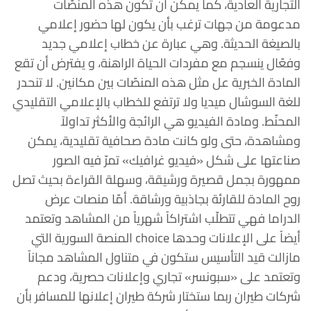
التجارية العادية، كما يمكن أن تكون هذه المنصّات
مدعومة من جهات ترغب بأن يكون لها حضور إعلامي
بالصيغة الحديثة. وهي عبارة عن خطاب إعلامي جديد
وفعّال ينسجم مع مفردات الحياة الراهنة، و يفترض أن تقع
المادة الخبرية عل مثل هذه المنصّات بين مكانين. لا تنحدر
للغة السوشال ميديا ولا ترتفع للخطاب بالإعلامي التقليدي
المحنّط. ومادة الفيديو هي الرائجة والأكثر تداولاً
ومشاهدة، حتى ولو كانت مادة صحافية تقليدية، يمكن
صناعتها على شكل «فيديو غرافيك» تمرّ فيه الصور
ممهورة بجمل قصيرة ورشيقة، وسهلة القراءة بحيث تصل
روح المادة للقارئة بجاذبية ورشاقة. أمّا منصات عرض
الدراما فهي تتطلّب اشتراكاً شهرياً من المشاهد وتعتمد
أيضاً على الإعلانات وحدها choice المنصة السورية التي
مازالت قيد التأسيس ستكون في متناول المشاهد مجاناً
وتعتمد على «سبونسر» تجاري وإعلانات حصرية، ودعم
شركات طيران ربما ستختار شركة طيران إعلانها للمسافر بأن