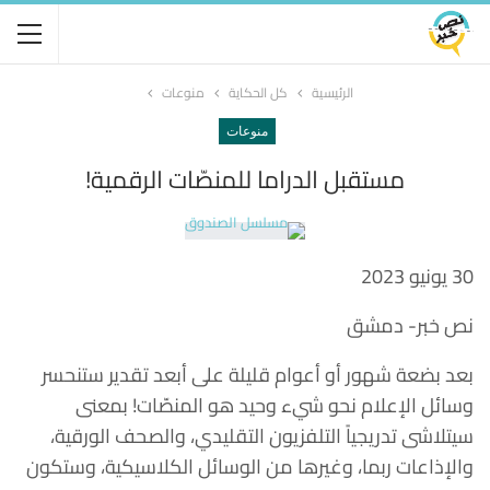
الرئيسية
كل الحكاية
منوعات
منوعات
مستقبل الدراما للمنصّات الرقمية!
30 يونيو 2023
نص خبر- دمشق
بعد بضعة شهور أو أعوام قليلة على أبعد تقدير ستنحسر
وسائل الإعلام نحو شيء وحيد هو المنصّات! بمعنى
سيتلاشى تدريجياً التلفزيون التقليدي، والصحف الورقية،
والإذاعات ربما، وغيرها من الوسائل الكلاسيكية، وستكون